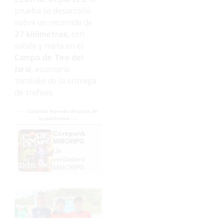
prueba se desarrolló
sobre un recorrido de
27 kilómetros
, con
salida y meta en el
Campo de Tiro del
Jaral
, escenario
también de la entrega
de trofeos.
- - - Continúa leyendo después de
la publicidad - - -
Corepunk
MMORPG
Un
verdadero
MMORPG
de la vieja
escuela
¡Cómo los
de antes,
pero mejor!