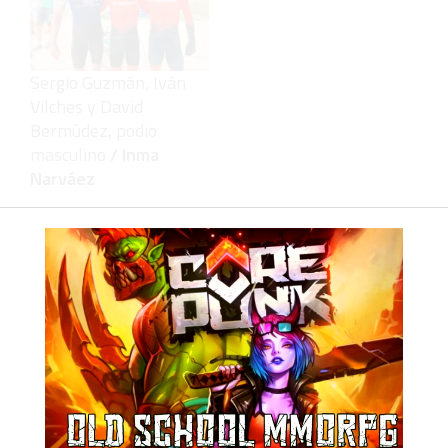
Sergio Guzmán, Iván
Vilches y David
Bermúdez, podio
masculino
/ Inma
Narváez
‹
›