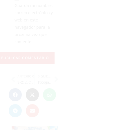
Guarda mi nombre,
correo electrónico y
web en este
navegador para la
próxima vez que
comente.
ANTERIOR
SIGUIENTE
3-2: El Ceutí cae en Zaragoza y ya está descendido
Fotogalería: La Media Maratón BTT Ciudad de Ceuta, en imágenes