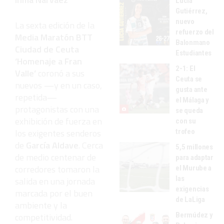
Lucía
Gutiérrez,
nuevo
La sexta edición de la
refuerzo del
Media Maratón BTT
Balonmano
Ciudad de Ceuta
Estudiantes
‘Homenaje a Fran
2-1: El
Valle’
coronó a sus
Ceuta se
nuevos —y en un caso,
gusta ante
repetida—
el Málaga y
protagonistas con una
se queda
exhibición de fuerza en
con su
los exigentes senderos
trofeo
de
García Aldave
. Cerca
5,5 millones
de medio centenar de
para adaptar
corredores tomaron la
el Murube a
las
salida en una jornada
exigencias
marcada por el buen
de LaLiga
ambiente y la
competitividad.
Bermúdez y