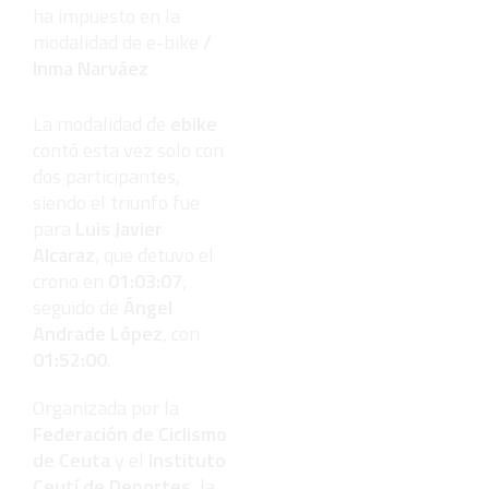
ha impuesto en la
modalidad de e-bike
/
Inma Narváez
La modalidad de
ebike
contó esta vez solo con
dos participantes,
siendo el triunfo fue
para
Luis Javier
Alcaraz
, que detuvo el
crono en
01:03:07
,
seguido de
Ángel
Andrade López
, con
01:52:00
.
Organizada por la
Federación de Ciclismo
de Ceuta
y el
Instituto
Ceutí de Deportes
, la