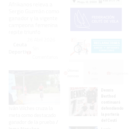
Afrikanos releva a
Sergio Guzmán como
ganador y la vigente
campeona femenina
repite triunfo
26 Abril 2026
Ceuta
Sin
Deportiva
Comentarios
Lo
Últimas
más
Fotogalerías
noticias
visto
Dennis
Berthod
continuará
Iván Vilches cruza la
defendiendo
meta como destacado
la portería
del Ceutí
ganador de la prueba
/
Inma Narváez