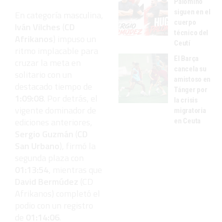
Palomino
siguen en el
En categoría masculina,
cuerpo
Iván Vilches
(
CD
técnico del
Afrikanos
) impuso un
Ceutí
ritmo implacable para
El Barça
cruzar la meta en
cancela su
solitario con un
amistoso en
destacado tiempo de
Tánger por
1:09:08
. Por detrás, el
la crisis
vigente dominador de
migratoria
ediciones anteriores,
en Ceuta
Sergio Guzmán
(
CD
San Urbano
), firmó la
segunda plaza con
01:13:54
, mientras que
David Bermúdez
(CD
Afrikanos) completó el
podio con un registro
de
01:14:06
.