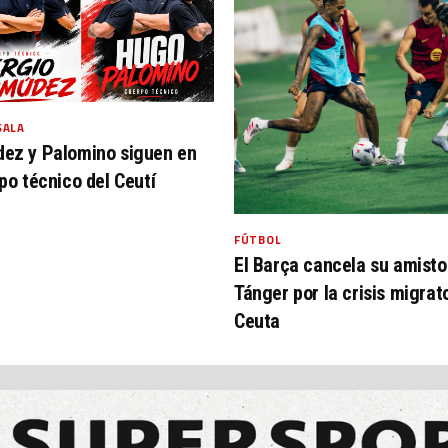
SALA
ez y Palomino siguen en
po técnico del Ceutí
FÚTBOL
El Barça cancela su amisto
Tánger por la crisis migrat
Ceuta