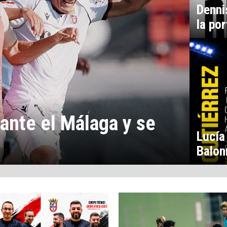
Denni
la por
 ante el Málaga y se
Lucía
Balon