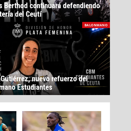
s Berthod continuará defendiendo
tería del Ceutí
BALONMANO
 Gutiérrez, nuevo refuerzo del
mano Estudiantes