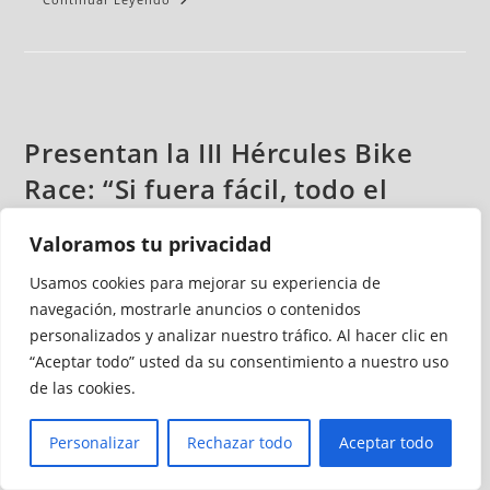
Presentan la III Hércules Bike
Race: “Si fuera fácil, todo el
mundo la haría“
Valoramos tu privacidad
Ceuta Deportiva
junio 9, 2025
Polideportivo
Usamos cookies para mejorar su experiencia de
Sin comentarios
navegación, mostrarle anuncios o contenidos
personalizados y analizar nuestro tráfico. Al hacer clic en
La tercera edición de la Hércules Bike Race ha sido
“Aceptar todo” usted da su consentimiento a nuestro uso
presentada este lunes. Se celebrará el 11 y 12 de octubre
de las cookies.
próximos con la organización del CD Afrikanos. La prueba
de ciclismo de montaña está dedicada este año a la Cierva
Personalizar
Rechazar todo
Aceptar todo
de Cerinea, una criatura fantástica de la mitología griega