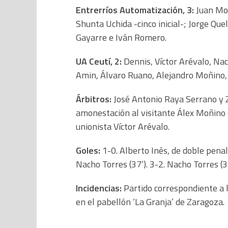
Entrerríos Automatización, 3:
Juan Mol
Shunta Uchida -cinco inicial-; Jorge Que
Gayarre e Iván Romero.
UA Ceutí, 2:
Dennis, Víctor Arévalo, Nach
Amin, Álvaro Ruano, Alejandro Moñino, N
Árbitros:
José Antonio Raya Serrano y 
amonestación al visitante Álex Moñino 
unionista Víctor Arévalo.
Goles:
1-0. Alberto Inés, de doble penalti
Nacho Torres (37’). 3-2. Nacho Torres (39
Incidencias:
Partido correspondiente a l
en el pabellón ‘La Granja’ de Zaragoza.