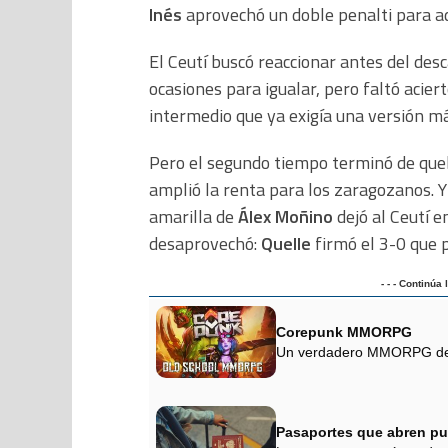
Inés
aprovechó un doble penalti para ad
El Ceutí buscó reaccionar antes del des
ocasiones para igualar, pero faltó aciert
intermedio que ya exigía una versión má
Pero el segundo tiempo terminó de que
amplió la renta para los zaragozanos. Y
amarilla de
Álex Moñino
dejó al Ceutí e
desaprovechó:
Quelle
firmó el 3-0 que p
- - - Continúa
Corepunk MMORPG
Un verdadero MMORPG de la
Pasaportes que abren pu