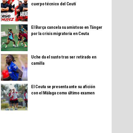
cuerpo técnico del Ceutí
El Barça cancela su amistoso en Tánger
por la crisis migratoria en Ceuta
Uche da el susto tras ser retirado en
camilla
El Ceuta se presenta ante su afición
con el Málaga como último examen