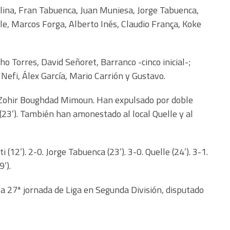
ina, Fran Tabuenca, Juan Muniesa, Jorge Tabuenca,
lle, Marcos Forga, Alberto Inés, Claudio França, Koke
o Torres, David Señoret, Barranco -cinco inicial-;
efi, Álex García, Mario Carrión y Gustavo.
Zohir Boughdad Mimoun. Han expulsado por doble
(23’). También han amonestado al local Quelle y al
 (12’). 2-0. Jorge Tabuenca (23’). 3-0. Quelle (24’). 3-1.
’).
a 27ª jornada de Liga en Segunda División, disputado