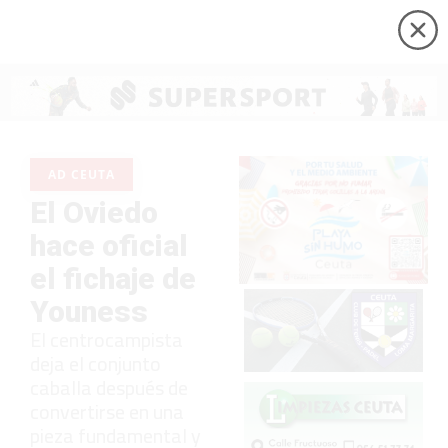
AD CEUTA
El Oviedo
hace oficial
el fichaje de
Youness
El centrocampista
deja el conjunto
caballa después de
convertirse en una
pieza fundamental y