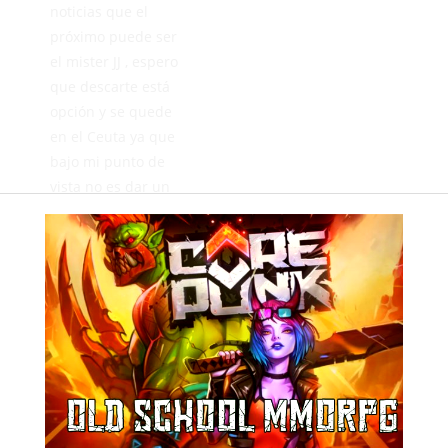
noticias que el
próximo puede ser
el mister JJ , espero
que descarte está
opción y se quede
en el Ceuta ya que
bajo mi punto de
vista no es dar un
gran salto irse a un
equipo recién
descendido....
A ver si ya mañana
como dijo en TV
Ceuta ayer confirma
ya su decisión....
Deja una