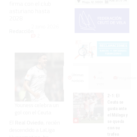
firma con el club
asturiano hasta
2028
2 Junio 2026
Redacción
2
Lo
Últimas
más
Fotogalerías
noticias
visto
2-1: El
Ceuta se
Youness celebra un
gusta ante
gol con el Ceuta
el Málaga y
El
Real Oviedo
, recién
se queda
con su
descendido a LaLiga
trofeo