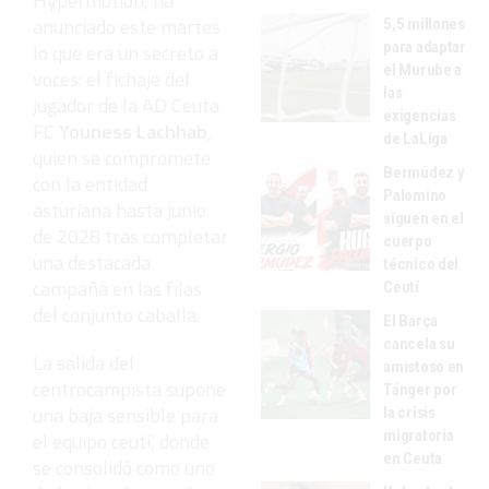
Hypermotion, ha
anunciado este martes
5,5 millones
para adaptar
lo que era un secreto a
el Murube a
voces: el fichaje del
las
jugador de la AD Ceuta
exigencias
FC
Youness Lachhab
,
de LaLiga
quien se compromete
Bermúdez y
con la entidad
Palomino
asturiana hasta junio
siguen en el
de 2028 tras completar
cuerpo
una destacada
técnico del
campaña en las filas
Ceutí
del conjunto caballa.
El Barça
cancela su
La salida del
amistoso en
centrocampista supone
Tánger por
una baja sensible para
la crisis
migratoria
el equipo ceutí, donde
en Ceuta
se consolidó como uno