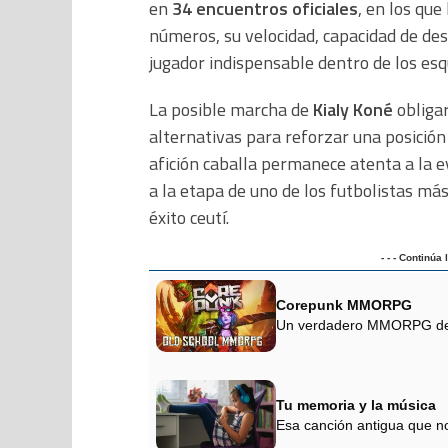
en
34 encuentros oficiales
, en los que
números, su velocidad, capacidad de de
jugador indispensable dentro de los esq
La posible marcha de
Kialy Koné
obligar
alternativas para reforzar una posición 
afición caballa permanece atenta a la e
a la etapa de uno de los futbolistas má
éxito ceutí.
- - - Continúa
Corepunk MMORPG
Un verdadero MMORPG de la
Tu memoria y la música
Esa canción antigua que no