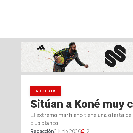
jueves, 06 ago, 2026
AD CEUTA
FÚTBOL
FÚTBOL SALA
BALO
AD CEUTA
Sitúan a Koné muy c
El extremo marfileño tiene una oferta de 
club blanco
Redacción
2 Junio 2026
2