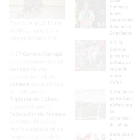
Lucía
Gutiérrez,
nuevo
refuerzo del
Equipo de la UD Norte
Balonmano
de África, campeón en
Estudiantes
categoría masculina
2-1: El
Ceuta se
El
CP General Carvajal
gusta ante
fue escenario el pasado
el Málaga y
domingo de una
se queda
vibrante jornada de
con su
trofeo
petanca
con la disputa
de la
Previa de
5,5 millones
Tripletas de Clubes
,
para adaptar
el Murube a
organizada por la
las
Federación de Petanca
exigencias
de Ceuta
. El evento
de LaLiga
reunió a algunos de los
Bermúdez y
mejores equipos de la