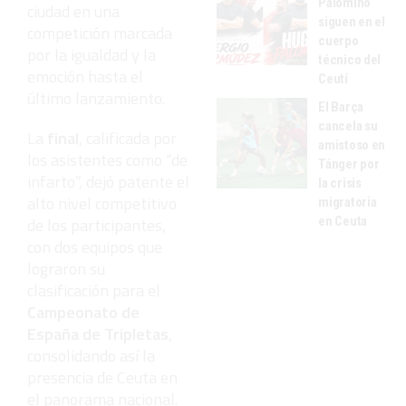
Palomino
ciudad en una
siguen en el
competición marcada
cuerpo
por la igualdad y la
técnico del
emoción hasta el
Ceutí
último lanzamiento.
El Barça
cancela su
La
final
, calificada por
amistoso en
los asistentes como “de
Tánger por
infarto”, dejó patente el
la crisis
alto nivel competitivo
migratoria
en Ceuta
de los participantes,
con dos equipos que
lograron su
clasificación para el
Campeonato de
España de Tripletas
,
consolidando así la
presencia de Ceuta en
el panorama nacional.