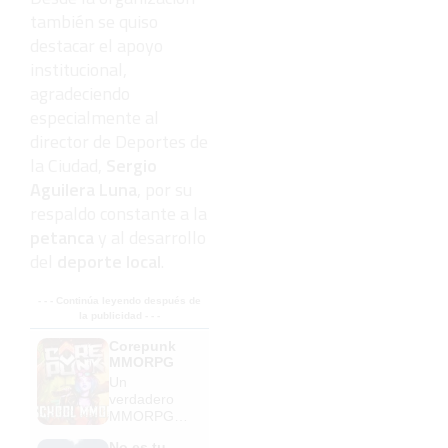
también se quiso
destacar el apoyo
institucional,
agradeciendo
especialmente al
director de Deportes de
la Ciudad,
Sergio
Aguilera Luna
, por su
respaldo constante a la
petanca
y al desarrollo
del
deporte local
.
- - - Continúa leyendo después de
la publicidad - - -
Corepunk
MMORPG
Un
verdadero
MMORPG
de la vieja
No es tu