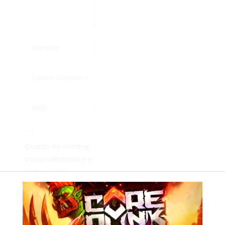
Guarda mi nombre,
correo electrónico y
web en este
navegador para la
próxima vez que
comente.