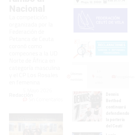
Nacional
La competición
organizada por la
Federación de
Petanca de Ceuta
coronó como
compeones a la UD
Norte de África en
categoría masculina
Lo
y el CP Los Rosales
Últimas
más
Fotogalerías
noticias
en femenina
visto
5 Mayo 2026
Redacción
Dennis
Sin Comentarios
Berthod
continuará
defendiendo
la portería
del Ceutí