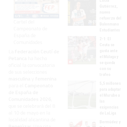
Lucía
Gutiérrez,
nuevo
refuerzo del
Cartel del
Balonmano
Campeonato de
Estudiantes
España de
2-1: El
Comunidades
Ceuta se
La
Federación Ceutí de
gusta ante
el Málaga y
Petanca
ha hecho
se queda
oficial la convocatoria
con su
de sus selecciones
trofeo
masculina
y
femenina
5,5 millones
para el
Campeonato
para adaptar
de España de
el Murube a
Comunidades 2026
,
las
que se celebrará del 8
exigencias
al 10 de mayo en la
de LaLiga
localidad alicantina de
Bermúdez y
Benejúzar
. Una cita