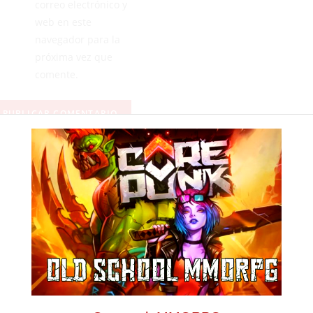
correo electrónico y
web en este
navegador para la
próxima vez que
comente.
ANTERIOR
SIGUIENTE
El CP General Carvajal acoge una emocionante Previa de Tripletas rumbo al Nacional
Ceuta-Castellón: cinco ex 'orelluts' se miden a su pasado