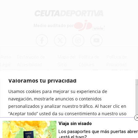
Medio auditado por
Aviso
Declaración de
Mapa del
Política de
Política de
Legal
Accesibilidad
Sitio
Cookies
Privacidad
Valoramos tu privacidad
© 2012 - 2026 Ceuta Deportiva - Diario Digital Deportivo
Usamos cookies para mejorar su experiencia de
navegación, mostrarle anuncios o contenidos
personalizados y analizar nuestro tráfico. Al hacer clic en
“Aceptar todo” usted da su consentimiento a nuestro uso
de las cookies.
Viaja sin visado
Los pasaportes que más puertas abre
Personalizar
Rechazar todo
Aceptar todo
¿está el tuyo?