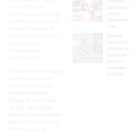
Palomino
clave dentro del
siguen en el
calendario nacional de
cuerpo
petanca
, donde Ceuta
técnico del
Ceutí
buscará competir al
máximo nivel frente a
El Barça
las principales
cancela su
amistoso en
federaciones
Tánger por
autonómicas.
la crisis
migratoria
En categoría
masculina
,
en Ceuta
el combinado ceutí
estará formado por
José Domínguez
Dávila
,
Antonio Cano
Úbeda
,
Javier Díaz
Muñoz
,
Jonathan León
Martín
y
José Cortés
Heredia
, bajo la