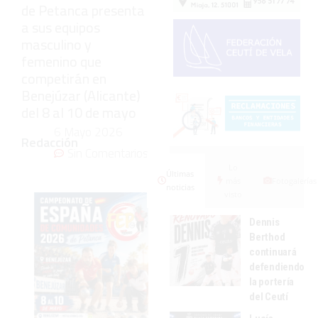
de Petanca presenta
a sus equipos
masculino y
femenino que
competirán en
Benejúzar (Alicante)
del 8 al 10 de mayo
6 Mayo 2026
Redacción
Sin Comentarios
Lo
Últimas
más
Fotogalerías
noticias
visto
Dennis
Berthod
continuará
defendiendo
la portería
del Ceutí