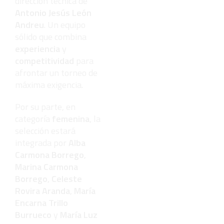
dirección técnica de
Antonio Jesús León
Andreu
. Un equipo
sólido que combina
experiencia
y
competitividad
para
afrontar un torneo de
máxima exigencia.
Por su parte, en
categoría
femenina
, la
selección estará
integrada por
Alba
Carmona Borrego
,
Marina Carmona
Borrego
,
Celeste
Rovira Aranda
,
María
Encarna Trillo
Burrueco
y
María Luz