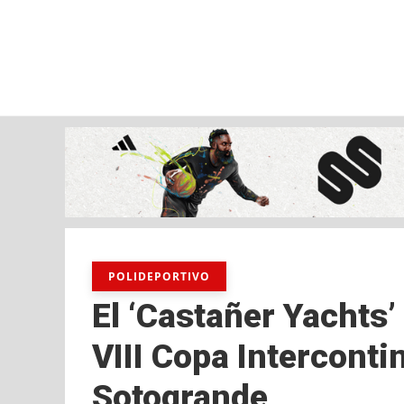
viernes, 07 ago, 2026
AD CEUTA
FÚTBOL
FÚTBOL SALA
BALO
POLIDEPORTIVO
El ‘Castañer Yachts’ 
VIII Copa Interconti
Sotogrande