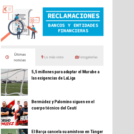
Últimas
Lo más visto
Fotogalerías
noticias
5,5 millones para adaptar el Murube a
las exigencias de LaLiga
Bermúdez y Palomino siguen en el
cuerpo técnico del Ceutí
El Barça cancela su amistoso en Tánger