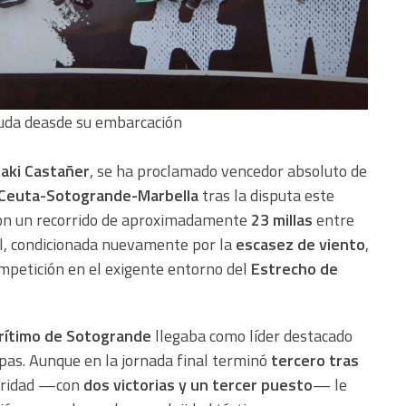
aluda deasde su embarcación
ñaki Castañer
, se ha proclamado vencedor absoluto de
a-Ceuta-Sotogrande-Marbella
tras la disputa este
 con un recorrido de aproximadamente
23 millas
entre
nal, condicionada nuevamente por la
escasez de viento
,
ompetición en el exigente entorno del
Estrecho de
rítimo de Sotogrande
llegaba como líder destacado
pas. Aunque en la jornada final terminó
tercero tras
laridad —con
dos victorias y un tercer puesto
— le