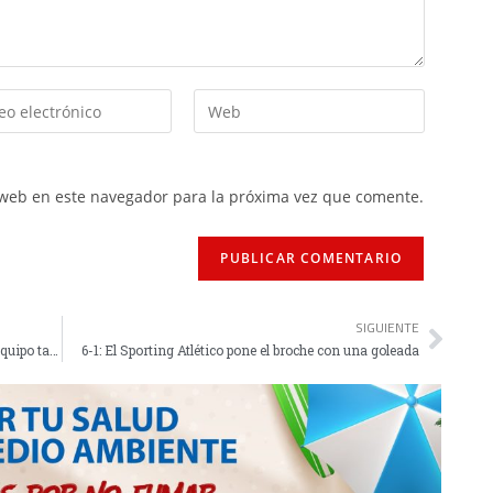
 web en este navegador para la próxima vez que comente.
SIGUIENTE
Borja Jiménez: "Me ha enfadado mucho ver al equipo tan desconectado"
6-1: El Sporting Atlético pone el broche con una goleada