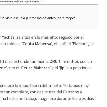
 leyendo después de la publicidad - - -
 vieja escuela ¡Cómo los de antes, pero mejor!
r Yachts’
se sitúa en lo más alto, seguido por el
 la tabla el
‘Ceuta Mahersa’
, el
‘Jipi’
, el
‘Elamar’
y el
hts’
se extiende también a
ORC 1
, mientras que en
ene’
, con el
‘Ceuta Mahersa’
y el
‘Jipi’
en posiciones
destacó la importancia del triunfo: “Estamos muy
ta tan completa, con dos cruces del Estrecho y
 ha hecho un trabajo magnífico durante los tres días”.