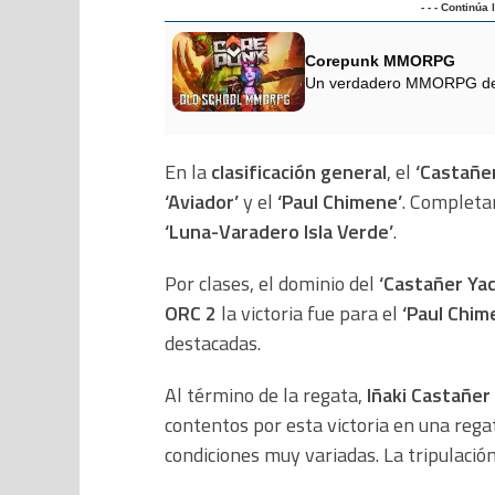
- - - Continúa
Corepunk MMORPG
Un verdadero MMORPG de la
En la
clasificación general
, el
‘Castañe
‘Aviador’
y el
‘Paul Chimene’
. Completan
‘Luna-Varadero Isla Verde’
.
Por clases, el dominio del
‘Castañer Yac
ORC 2
la victoria fue para el
‘Paul Chim
destacadas.
Al término de la regata,
Iñaki Castañer
contentos por esta victoria en una rega
condiciones muy variadas. La tripulación