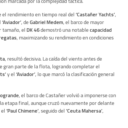
ión marcada por la complejidad táctica.
 el rendimiento en tiempo real del
‘Castañer Yachts’
,
l
‘Aviador’
, de
Gabriel Medem
, el barco de mayor
or tamaño, el
DK 46
demostró una notable
capacidad
 regatas
, maximizando su rendimiento en condiciones
ta
, resultó decisiva. La caída del viento antes de
e gran parte de la flota, logrando completar el
ts’
y el
‘Aviador’
, lo que marcó la clasificación general
togrande
, el barco de Castañer volvió a imponerse con
En la etapa final, aunque cruzó nuevamente por delante
a el
‘Paul Chimene’
, seguido del
‘Ceuta Mahersa’
,