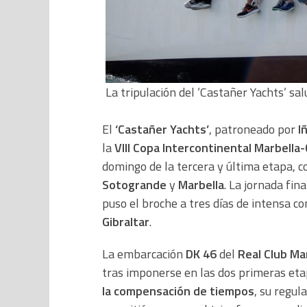
La tripulación del ‘Castañer Yachts’ s
El
‘Castañer Yachts’
, patroneado por
I
la
VIII Copa Intercontinental Marbell
domingo de la tercera y última etapa,
Sotogrande
y
Marbella
. La jornada fi
puso el broche a tres días de intensa c
Gibraltar
.
La embarcación
DK 46
del
Real Club Ma
tras imponerse en las dos primeras eta
la compensación de tiempos
, su regu