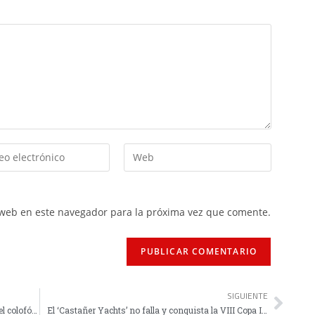
 web en este navegador para la próxima vez que comente.
SIGUIENTE
Romero: "No había mejor escenario para poner el colofón a la temporada"
El ‘Castañer Yachts’ no falla y conquista la VIII Copa Intercontinental Marbella-Ceuta-Sotogrande