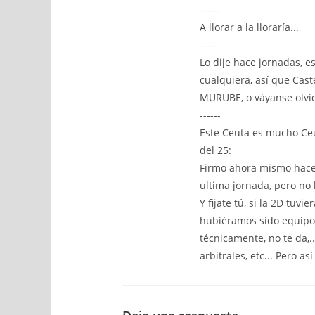
------
A llorar a la lloraría...
-----
Lo dije hace jornadas, e
cualquiera, así que Cas
MURUBE, o váyanse olvi
------
Este Ceuta es mucho Ceu
del 25:
Firmo ahora mismo hace
ultima jornada, pero no h
Y fijate tú, si la 2D tuv
hubiéramos sido equipo P
técnicamente, no te da,..
arbitrales, etc... Pero así