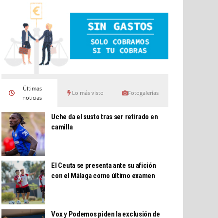
Últimas
Lo más visto
Fotogalerías
noticias
Uche da el susto tras ser retirado en
camilla
El Ceuta se presenta ante su afición
con el Málaga como último examen
Vox y Podemos piden la exclusión de