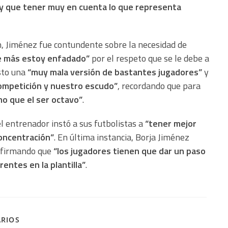
y que tener muy en cuenta lo que representa
n, Jiménez fue contundente sobre la necesidad de
ue más estoy enfadado”
por el respeto que se le debe a
isto una
“muy mala versión de bastantes jugadores”
y
 competición y nuestro escudo”
, recordando que para
mo que el ser octavo”
.
el entrenador instó a sus futbolistas a
“tener mejor
concentración”
. En última instancia, Borja Jiménez
 afirmando que
“los jugadores tienen que dar un paso
entes en la plantilla”
.
ARIOS