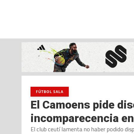
viernes, 07 ago, 2026
AD CEUTA
FÚTBOL
FÚTBOL SALA
BALO
FÚTBOL SALA
El Camoens pide dis
incomparecencia en
El club ceutí lamenta no haber podido disp