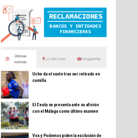
Últimas
Lo más visto
Fotogalerías
noticias
Uche da el susto tras ser retirado en
camilla
El Ceuta se presenta ante su afición
con el Málaga como último examen
Vox y Podemos piden la exclusión de