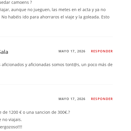
uedar camoens ?
ajar, aunque no jueguen, las metes en el acta y ya no
 No habéis ido para ahorraros el viaje y la goleada. Esto
Sala
MAYO 17, 2026
RESPONDER
os aficionados y aficionadas somos tont@s, un poco más de
MAYO 17, 2026
RESPONDER
e de 1200 € o una sancion de 300€.?
no viajais.
ergozoso!!!!