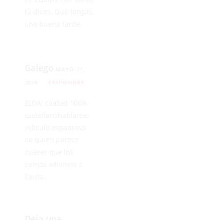
tú dices. Qué tengas
una buena tarde.
Galego
MAYO 21,
2026
RESPONDER
ELDA: ciudad 100%
castellanohablante;
ridículo espantoso
de quien parece
querer que los
demás odiemos a
Ceuta.
Deja una