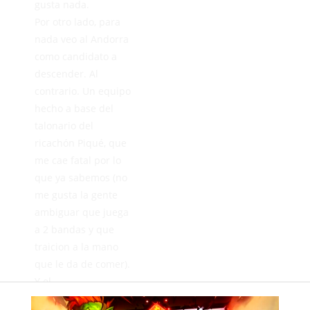
gusta nada.
Por otro lado, para
nada veo al Andorra
como candidato a
descender. Al
contrario. Un equipo
hecho a base del
talonario del
ricachón Piqué, que
me cae fatal por lo
que ya sabemos (no
me gusta la gente
ambiguar que juega
a 2 bandas y que
traicion a la mano
que le da de comer).
Y el
Ceuta...candidato al