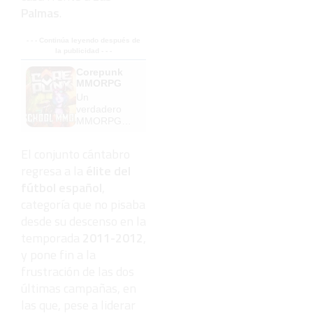
Palmas
.
- - - Continúa leyendo después de
la publicidad - - -
Corepunk
MMORPG
Un
verdadero
MMORPG
de la vieja
escuela
El conjunto cántabro
¡Cómo los
regresa a la
élite del
de antes,
pero mejor!
fútbol español
,
categoría que no pisaba
desde su descenso en la
temporada
2011-2012
,
y pone fin a la
frustración de las dos
últimas campañas, en
las que, pese a liderar