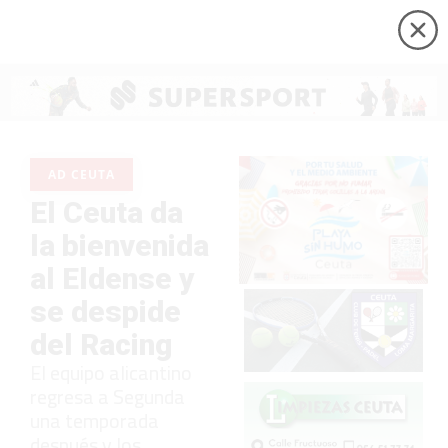
AD CEUTA
El Ceuta da
la bienvenida
al Eldense y
se despide
del Racing
El equipo alicantino
regresa a Segunda
una temporada
después y los