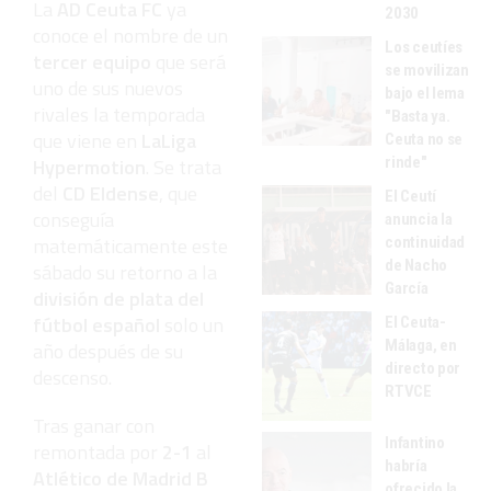
La
AD Ceuta FC
ya
2030
conoce el nombre de un
Los ceutíes
tercer equipo
que será
se movilizan
uno de sus nuevos
bajo el lema
rivales la temporada
"Basta ya.
que viene en
LaLiga
Ceuta no se
Hypermotion
. Se trata
rinde"
del
CD Eldense
, que
El Ceutí
conseguía
anuncia la
matemáticamente este
continuidad
de Nacho
sábado su retorno a la
García
división de plata del
fútbol español
solo un
El Ceuta-
Málaga, en
año después de su
directo por
descenso.
RTVCE
Tras ganar con
Infantino
remontada por
2-1
al
habría
Atlético de Madrid B
ofrecido la