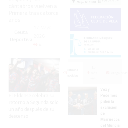
cántabros vuelven a
Primera tras catorce
años
17 Mayo
Ceuta
2026
Deportiva
4
Lo
Últimas
más
Fotogalerías
noticias
visto
Vox y
El Eldense celebra su
Podemos
retorno a Segunda solo
piden la
exclusión
un año después de su
de
descenso
Marruecos
del Mundial