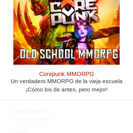
descenso? Ni nos
precipitemos. Quién
sabe si la directiva
conforma un equipo
incluso mejor que el
de este año. Y la
buena experiencia
de esta temporada
para un JJR que
continúa...también
Corepunk MMORPG
cuenta.
Un verdadero MMORPG de la vieja escuela
Saludos.
¡Cómo los de antes, pero mejor!
morta
MAYO 18,
2026
RESPONDER
Para el