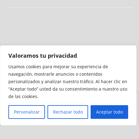
Valoramos tu privacidad
Usamos cookies para mejorar su experiencia de
Medio auditado por
navegación, mostrarle anuncios o contenidos
personalizados y analizar nuestro tráfico. Al hacer clic en
“Aceptar todo” usted da su consentimiento a nuestro uso
de las cookies.
Aviso
Declaración de
Mapa del
Política de
Política de
Legal
Accesibilidad
Sitio
Cookies
Privacidad
Personalizar
Rechazar todo
Aceptar todo
© 2012 - 2026 Ceuta Deportiva - Diario Digital Deportivo