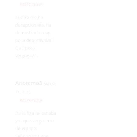
RESPONDER
El club me ha
decepcionado, ha
demostrado muy
poca deportividad.
Qué poca
vergüenza.
Anonimo3
MAYO
17, 2026
RESPONDER
De la liga os echaba
yo , que verguenza
de equipo.
Señorio se tiene