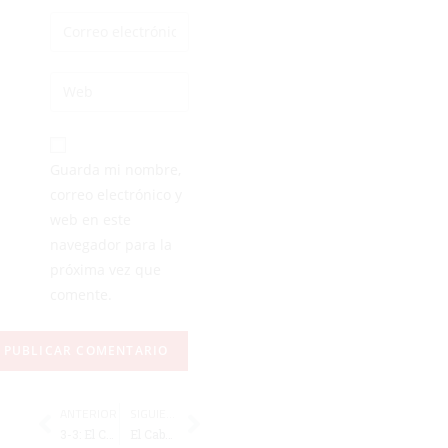
Guarda mi nombre,
correo electrónico y
web en este
navegador para la
próxima vez que
comente.
ANTERIOR
SIGUIENTE
3-3: El Ceutí tampoco puede ganar en su despedida
El Caballa, a la final de la Liga Andaluza Infantil