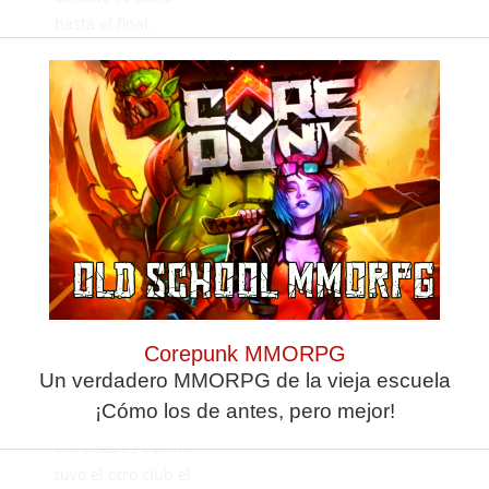
hasta el final.
Ojala os recorten
parte del
presupuesto que
teneis que por
cierto es el mayor
de vuestra liga.
P.grande
MAYO
18, 2026
RESPONDER
Corepunk MMORPG
Un verdadero MMORPG de la vieja escuela
Anonimo 3 es el
¡Cómo los de antes, pero mejor!
mayor de la liga
claro.sabes cuanto
tuvo el otro club el