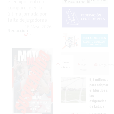
el equipo ceutí no
comparece en la
última jornada por
falta de jugadoras
16 Mayo 2026
Redacción
7
Lo
Últimas
más
Fotogalerías
noticias
visto
5,5 millones
para adaptar
el Murube a
las
exigencias
de LaLiga