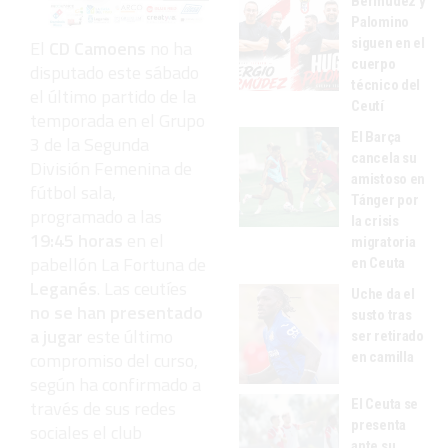
Bermúdez y
Palomino
siguen en el
El
CD Camoens
no ha
cuerpo
disputado este sábado
técnico del
el último partido de la
Ceutí
temporada en el Grupo
El Barça
3 de la Segunda
cancela su
División Femenina de
amistoso en
fútbol sala,
Tánger por
programado a las
la crisis
19:45 horas
en el
migratoria
pabellón La Fortuna de
en Ceuta
Leganés
. Las ceutíes
Uche da el
no se han presentado
susto tras
a jugar
este último
ser retirado
compromiso del curso,
en camilla
según ha confirmado a
El Ceuta se
través de sus redes
presenta
sociales el club
ante su