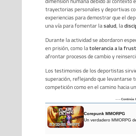
dimensión humana debido al contexto en
trayectorias personales y deportivas co
experiencias para demostrar que el dep
una vía para fomentar la
salud
, la
disci
Durante la actividad se abordaron espe
en prisión, como la
tolerancia a la frus
afrontar procesos de cambio y reinserci
Los testimonios de los deportistas sirv
superación, reflejando que levantarse tr
competición como en el camino hacia un
- - - Continúa
Corepunk MMORPG
Un verdadero MMORPG de la