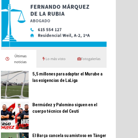
Últimas
Lo más visto
Fotogalerías
noticias
5,5 millones para adaptar el Murube a
las exigencias de LaLiga
Bermúdez y Palomino siguen en el
cuerpo técnico del Ceutí
El Barça cancela su amistoso en Tánger