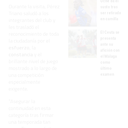
Uche da el
Durante la visita, Pérez
susto tras
Triano saludó a los
ser retirado
en camilla
integrantes del club y
les trasladó el
El Ceuta se
reconocimiento de toda
presenta
la ciudadanía por el
ante su
esfuerzo
, la
afición con
constancia
y el
el Málaga
brillante nivel de juego
como
mostrado a lo largo de
último
una competición
examen
especialmente
exigente.
“Asegurar la
continuidad en esta
categoría tras firmar
una temporada tan