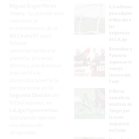
Miguel Ángel Pérez
5,5 millones
Triano
, ha asistido este
para adaptar
miércoles al
el Murube a
las
entrenamiento de la
exigencias
AD Ceuta FC
para
de LaLiga
felicitar
Bermúdez y
personalmente a la
Palomino
plantilla, al cuerpo
siguen en el
técnico y a la directiva
cuerpo
tras certificar
técnico del
matemáticamente la
Ceutí
permanencia en la
El Barça
Segunda División
del
cancela su
fútbol español, en
amistoso en
LaLiga Hypermotion
,
Tánger por
culminando además
la crisis
una destacada
migratoria
en Ceuta
temporada.