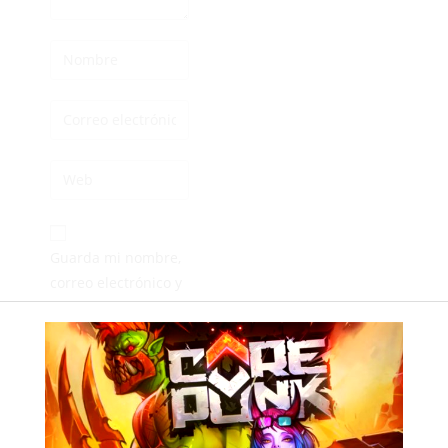
Guarda mi nombre,
correo electrónico y
web en este
navegador para la
próxima vez que
comente.