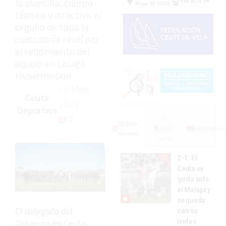
la plantilla, cuerpo
técnico y directiva el
orgullo de toda la
ciudadanía ceutí por
el rendimiento del
equipo en LaLiga
Hypermotion
20 Mayo
Ceuta
2026
Deportiva
2
Lo
Últimas
más
Fotogalerías
noticias
visto
2-1: El
Ceuta se
gusta ante
el Málaga y
se queda
El delegado del
con su
Gobierno en Ceuta,
trofeo