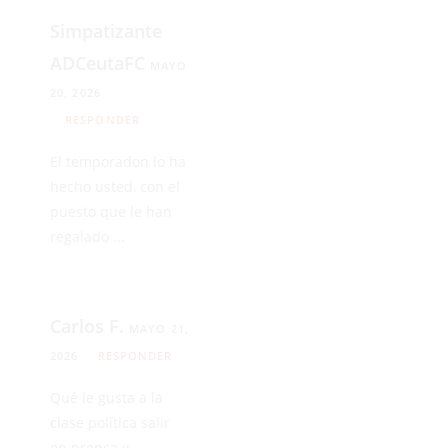
Simpatizante
ADCeutaFC
MAYO
20, 2026
RESPONDER
El temporadon lo ha
hecho usted, con el
puesto que le han
regalado ...
Carlos F.
MAYO 21,
2026
RESPONDER
Qué le gusta a la
clase política salir
en prensa y