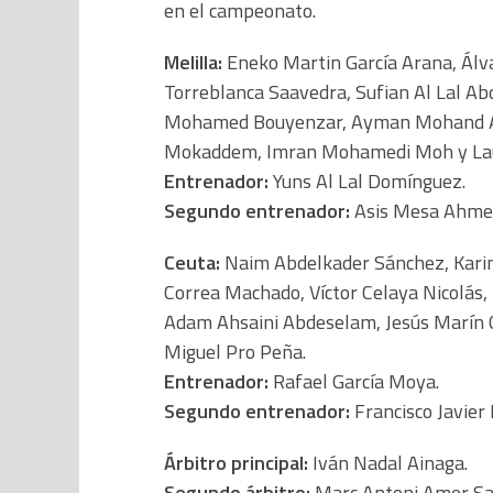
en el campeonato.
Melilla:
Eneko Martin García Arana, Álva
Torreblanca Saavedra, Sufian Al Lal 
Mohamed Bouyenzar, Ayman Mohand Ama
Mokaddem, Imran Mohamedi Moh y Lau
Entrenador:
Yuns Al Lal Domínguez.
Segundo entrenador:
Asis Mesa Ahme
Ceuta:
Naim Abdelkader Sánchez, Kari
Correa Machado, Víctor Celaya Nicolás
Adam Ahsaini Abdeselam, Jesús Marín 
Miguel Pro Peña.
Entrenador:
Rafael García Moya.
Segundo entrenador:
Francisco Javier
Árbitro principal:
Iván Nadal Ainaga.
Segundo árbitro:
Marc Antoni Amer Sa