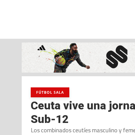
sábado, 08 ago, 2026
AD CEUTA
FÚTBOL
FÚTBOL SALA
BALO
FÚTBOL SALA
Ceuta vive una jorna
Sub-12
Los combinados ceutíes masculino y femen