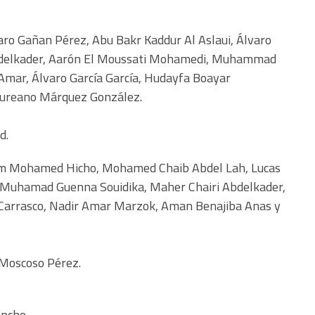
ro Gañan Pérez, Abu Bakr Kaddur Al Aslaui, Álvaro
Abdelkader, Aarón El Moussati Mohamedi, Muhammad
r, Álvaro García García, Hudayfa Boayar
reano Márquez González.
d.
m Mohamed Hicho, Mohamed Chaib Abdel Lah, Lucas
, Muhamad Guenna Souidika, Maher Chairi Abdelkader,
Carrasco, Nadir Amar Marzok, Aman Benajiba Anas y
 Moscoso Pérez.
ncho.