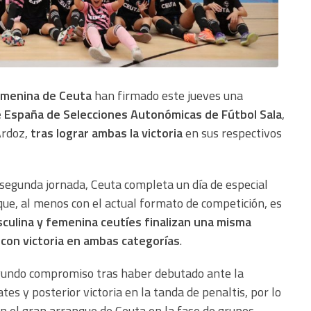
femenina de Ceuta
han firmado este jueves una
España de Selecciones Autonómicas de Fútbol Sala
,
Ardoz,
tras lograr ambas la victoria
en sus respectivos
 segunda jornada, Ceuta completa un día de especial
 que, al menos con el actual formato de competición, es
sculina y femenina ceutíes finalizan una misma
con victoria en ambas categorías
.
gundo compromiso tras haber debutado ante la
 y posterior victoria en la tanda de penaltis, por lo
an el gran arranque de Ceuta en la fase de grupos.