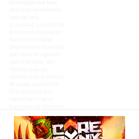
El Sevilla C y el Atlético
Antoniano empataron
a uno en la Ciudad
Deportiva en el partido
que 'abría' la vigésimo
cuarta jornada. Javi
Medina, baja por
sanción ante el Atlético
de Ceuta, adelantó al
filial sevillista a la
media hora tras un
buen pase de Abraham.
El equipo de Lebrija
reaccionó de inmediato
y Fran en el 37' hizo el
1-1. Tras el descanso,