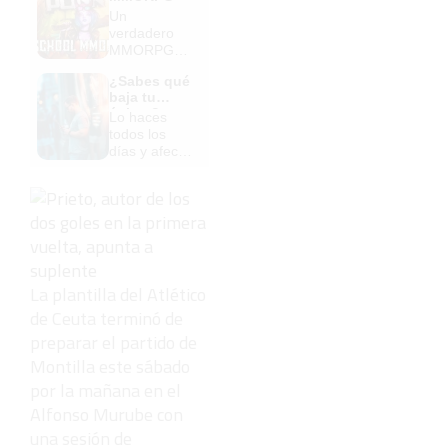
Un
verdadero
MMORPG
de la vieja
¿Sabes qué
escuela
baja tu
¡Cómo los
ánimo?
Lo haces
de antes,
todos los
pero mejor!
días y afecta
cómo te
sientes
La plantilla del Atlético
de Ceuta terminó de
preparar el partido de
Montilla este sábado
por la mañana en el
Alfonso Murube con
una sesión de