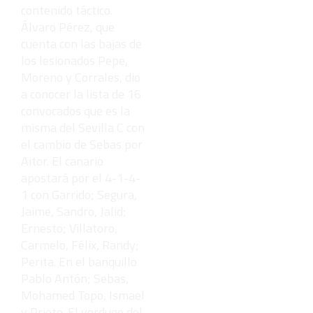
contenido táctico.
Álvaro Pérez, que
cuenta con las bajas de
los lesionados Pepe,
Moreno y Corrales, dio
a conocer la lista de 16
convocados que es la
misma del Sevilla C con
el cambio de Sebas por
Aitor. El canario
apostará por el 4-1-4-
1 con Garrido; Segura,
Jaime, Sandro, Jalid;
Ernesto; Villatoro,
Carmelo, Félix, Randy;
Perita. En el banquillo
Pablo Antón; Sebas,
Mohamed Topo, Ismael
y Prieto. El verdugo del