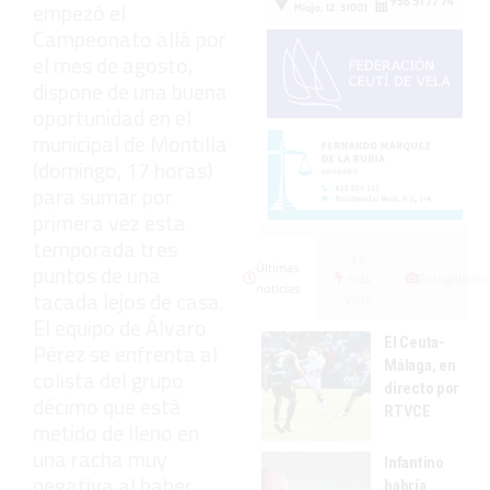
empezó el
Campeonato allá por
el mes de agosto,
dispone de una buena
oportunidad en el
municipal de Montilla
(domingo, 17 horas)
para sumar por
primera vez esta
temporada tres
Lo
puntos de una
Últimas
más
Fotogalerías
noticias
tacada lejos de casa.
visto
El equipo de Álvaro
El Ceuta-
Pérez se enfrenta al
Málaga, en
colista del grupo
directo por
décimo que está
RTVCE
metido de lleno en
una racha muy
Infantino
negativa al haber
habría