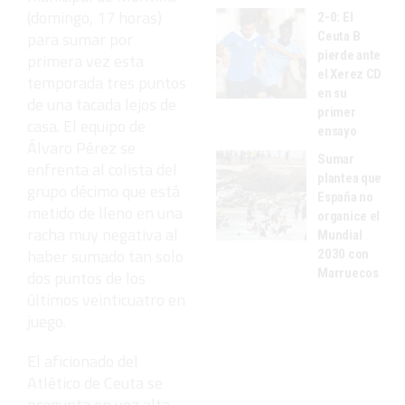
(domingo, 17 horas)
2-0: El
para sumar por
Ceuta B
pierde ante
primera vez esta
el Xerez CD
temporada tres puntos
en su
de una tacada lejos de
primer
casa. El equipo de
ensayo
Álvaro Pérez se
Sumar
enfrenta al colista del
plantea que
grupo décimo que está
España no
metido de lleno en una
organice el
racha muy negativa al
Mundial
haber sumado tan solo
2030 con
Marruecos
dos puntos de los
últimos veinticuatro en
juego.
El aficionado del
Atlético de Ceuta se
pregunta en voz alta