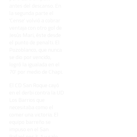
antes del descanso. En
la segunda parte el
'Cense' volvió a cobrar
ventaja con otro gol de
Jesús Mari, éste desde
el punto de penalti. El
Pozoblanco, que nunca
se dio por vencido,
logró la igualada en el
70' por medio de Chapi.
El CD San Roque cayó
en el derbi contra la UD
Los Barrios que
necesitaba como el
comer una victoria. El
equipo barreño se
impuso en el San
Rafael por 3-1 y sale