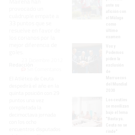
Mairena han
ante su
provocado un
afición con
cuádruple empate a
el Málaga
33 puntos que se
como
resuelve en favor de
último
los corianos por la
examen
mejor diferencia de
Vox y
goles.
Podemos
piden la
23 Diciembre 2012
Redacción
exclusión
Sin Comentarios
de
El Atlético de Ceuta
Marruecos
del Mundial
despedirá el año en la
2030
quinta posición con 29
puntos una vez
Los ceutíes
se movilizan
completada la
bajo el lema
decimoctava jornada
"Basta ya.
con los ocho
Ceuta no se
encuentros disputados
rinde"