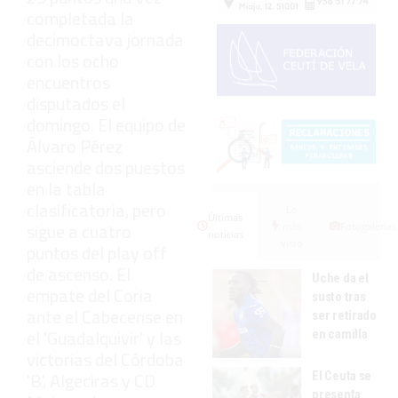
completada la
decimoctava jornada
con los ocho
encuentros
disputados el
domingo. El equipo de
Álvaro Pérez
asciende dos puestos
en la tabla
clasificatoria, pero
Lo
Últimas
sigue a cuatro
más
Fotogalerías
noticias
visto
puntos del play off
de ascenso. El
Uche da el
empate del Coria
susto tras
ante el Cabecense en
ser retirado
el 'Guadalquivir' y las
en camilla
victorias del Córdoba
'B', Algeciras y CD
El Ceuta se
presenta