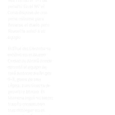
Mari firmó el 1-1 de
penalti. En el 95' el
Coria dispuso de una
pena máxima para
llevarse el duelo pero
Revuelta salvó a su
equipo.
El filial del Córdoba se
exhibió en el Nuevo
Ciudad de Alcalá donde
derrotó al equipo de
José Antonio Asián por
0-3, goles de Javi
López, Juan Guerra de
penalti y Mauro. El
Mairena logró su tercer
triunfo consecutivo
tras doblegar en el