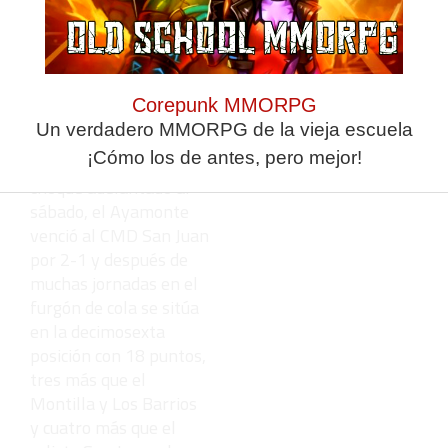
Pozoblanco sumó tres
puntos de oro en
Lebrija ante el Atlético
Antoniano. Un gol de
Corepunk MMORPG
Guille en el minuto
Un verdadero MMORPG de la vieja escuela
cinco decidió un mal
¡Cómo los de antes, pero mejor!
partido. En el otro
choque adelantado al
sábado, el Ayamonte
venció al CMD San Juan
por 2-1 y después de
muchas jornadas en el
furgón de cola se sitúa
en la decimosexta
posición con 18 puntos,
tres más que el
Montilla y Los Barrios
y cuatro más que el