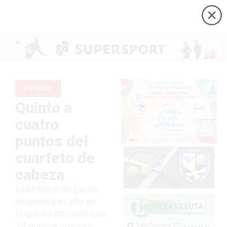
FÚTBOL
Quinto a
cuatro
puntos del
cuarteto de
cabeza
El Atlético de Ceuta
despedirá el año en
la quinta posición con
29 puntos una vez