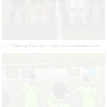
2-1: El Sporting B cae ante el Córdoba con polémica arbitral