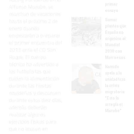
primer
Alfonso Murube, se
ensayo
marchan de vacaciones
Sumar
hasta el próximo 2 de
plantea que
enero cuando
España no
empezarán a preparar
organice el
el primer encuentro del
Mundial
2013 ante el CD San
2030 con
Roque. El cuerpo
Marruecos
técnico ha advertido a
Hamido
los futbolistas que
apela a la
cuiden la alimentación
unidad tras
durante las fiestas
la crisis
navideñas y descansen
migratoria:
"Esto lo
durante estos diez días,
arregla el
además deberán
Murube"
realizar algunos
ejercicios físicos para
que no acusen en