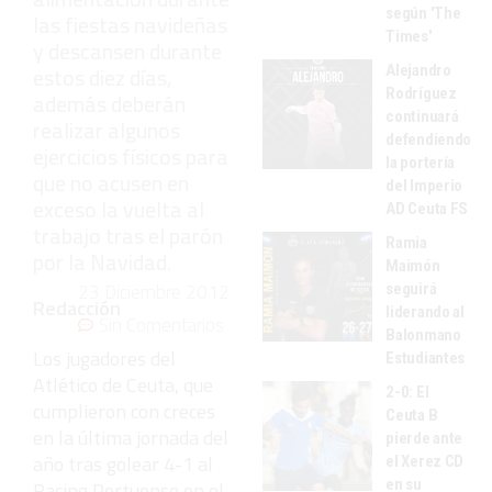
según 'The
las fiestas navideñas
Times'
y descansen durante
Alejandro
estos diez días,
Rodríguez
además deberán
continuará
realizar algunos
defendiendo
ejercicios físicos para
la portería
que no acusen en
del Imperio
exceso la vuelta al
AD Ceuta FS
trabajo tras el parón
Ramia
por la Navidad.
Maimón
23 Diciembre 2012
seguirá
Redacción
liderando al
Sin Comentarios
Balonmano
Los jugadores del
Estudiantes
Atlético de Ceuta, que
2-0: El
cumplieron con creces
Ceuta B
en la última jornada del
pierde ante
año tras golear 4-1 al
el Xerez CD
en su
Racing Portuense en el