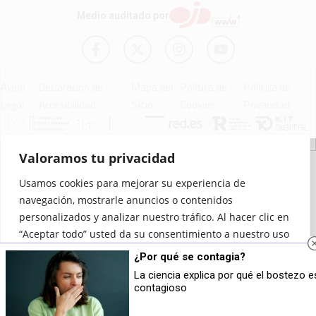
Medio auditado por
Aviso
Declaración de
Mapa del
Política de
Política de
Legal
Accesibilidad
Sitio
Cookies
Privacidad
Valoramos tu privacidad
© 2012 - 2026 Ceuta Deportiva - Diario Digital Deportivo
Usamos cookies para mejorar su experiencia de
navegación, mostrarle anuncios o contenidos
personalizados y analizar nuestro tráfico. Al hacer clic en
“Aceptar todo” usted da su consentimiento a nuestro uso
de las cookies.
¿Por qué se contagia?
La ciencia explica por qué el bostezo e
Personalizar
Rechazar todo
Aceptar todo
contagioso