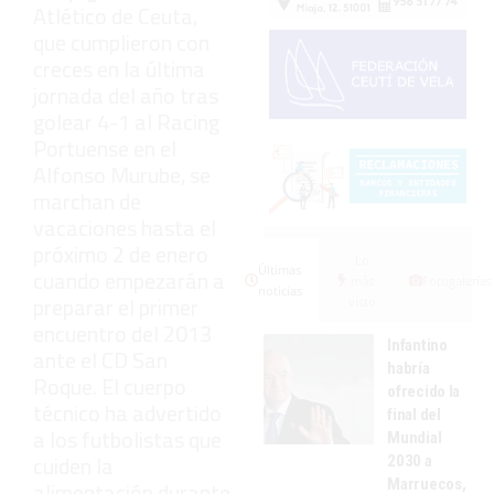
Atlético de Ceuta,
que cumplieron con
creces en la última
jornada del año tras
golear 4-1 al Racing
Portuense en el
Alfonso Murube, se
marchan de
vacaciones hasta el
próximo 2 de enero
Lo
Últimas
cuando empezarán a
más
Fotogalerías
noticias
preparar el primer
visto
encuentro del 2013
Infantino
ante el CD San
habría
Roque. El cuerpo
ofrecido la
técnico ha advertido
final del
a los futbolistas que
Mundial
cuiden la
2030 a
Marruecos,
alimentación durante