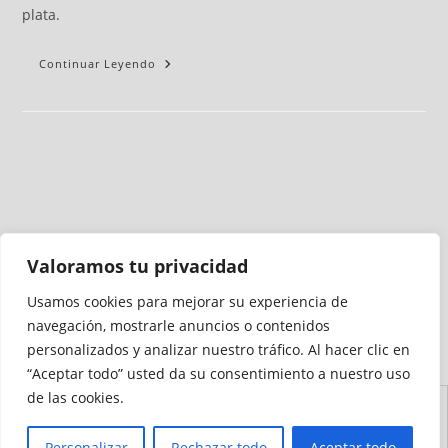
plata.
Continuar Leyendo
Valoramos tu privacidad
Usamos cookies para mejorar su experiencia de
Medio auditado por
navegación, mostrarle anuncios o contenidos
personalizados y analizar nuestro tráfico. Al hacer clic en
“Aceptar todo” usted da su consentimiento a nuestro uso
de las cookies.
Aviso
Declaración de
Mapa del
Política de
Política de
Legal
Accesibilidad
Sitio
Cookies
Privacidad
Personalizar
Rechazar todo
Aceptar todo