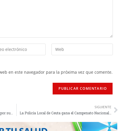
 web en este navegador para la próxima vez que comente.
SIGUIENTE
Romero: "Parece que hemos cometido un delito por sumar los 49 puntos tan pronto"
La Policía Local de Ceuta gana el Campenato Nacional Alcazaba