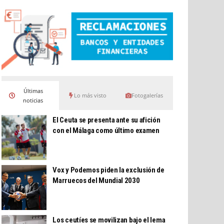
Últimas
Lo más visto
Fotogalerías
noticias
El Ceuta se presenta ante su afición
con el Málaga como último examen
Vox y Podemos piden la exclusión de
Marruecos del Mundial 2030
Los ceutíes se movilizan bajo el lema