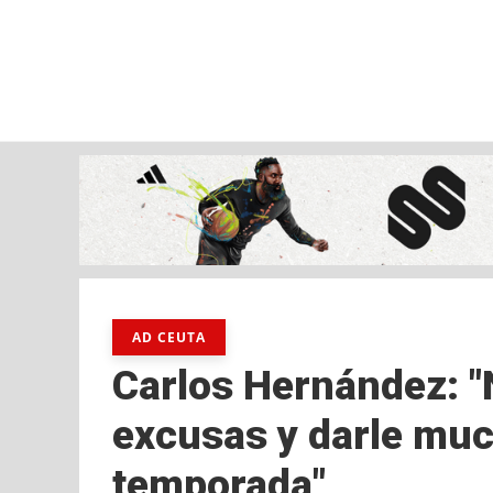
jueves, 06 ago, 2026
AD CEUTA
FÚTBOL
FÚTBOL SALA
BALO
AD CEUTA
Carlos Hernández: "
excusas y darle muc
temporada"