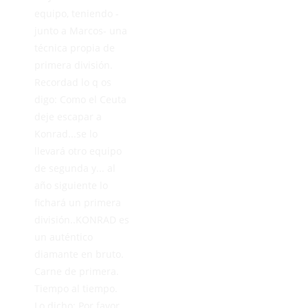
equipo, teniendo -
junto a Marcos- una
técnica propia de
primera división.
Recordad lo q os
digo: Como el Ceuta
deje escapar a
Konrad...se lo
llevará otro equipo
de segunda y... al
año siguiente lo
fichará un primera
división..KONRAD es
un auténtico
diamante en bruto.
Carne de primera.
Tiempo al tiempo.
Lo dicho: Por favor,