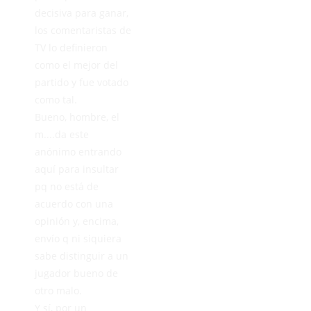
decisiva para ganar,
los comentaristas de
TV lo definieron
como el mejor del
partido y fue votado
como tal.
Bueno, hombre, el
m....da este
anónimo entrando
aquí para insultar
pq no está de
acuerdo con una
opinión y, encima,
envío q ni siquiera
sabe distinguir a un
jugador bueno de
otro malo.
Y sí, por un