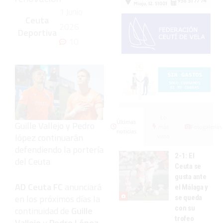
1 Junio
Ceuta
2026
Deportiva
10
Lo
Últimas
Guille Vallejo y Pedro
más
Fotogalerías
noticias
lópez continuarán
visto
defendiendo la portería
2-1: El
del Ceuta
Ceuta se
gusta ante
AD Ceuta FC
anunciará
el Málaga y
en los próximos días la
se queda
con su
continuidad de
Guille
trofeo
Vallejo
y
Pedro López