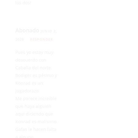
los dos!
Abonado
JUNIO 2,
2026
RESPONDER
Pues yo estoy muy
deacuerdo con
Caballa del norte.
Bodiger es pésimo y
Konrad es un
jugadorazo
Me parece increible
que haya alguien
aqui diciendo que
Konrad es malisimo.
Gafas le hacen falta
a alguno