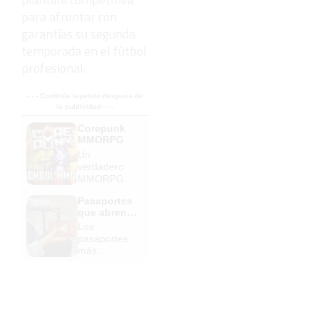
para afrontar con
garantías su segunda
temporada en el fútbol
profesional.
- - - Continúa leyendo después de
la publicidad - - -
Corepunk
MMORPG
Un
verdadero
MMORPG
de la vieja
Pasaportes
escuela
que abren
¡Cómo los
puertas
Los
de antes,
pasaportes
pero mejor!
más
poderosos
del mundo,
¿está el
tuyo?