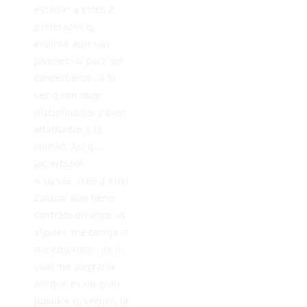
escapar a estos 2
porterazos q,
encima, aún son
jóvenes -sí para ser
cancerberos-, a la
vez q son muy
disciplinados y bien
adaptados a la
ciudad. Así q....
¡aciertazo!!
A su vez, creo q Kuki
Zalazar aún tiene
contrato en vigor -q
alguien me corrija si
me equivoco-, de lo
cual me alegraría
porque es un gran
jugador q, seguro, la