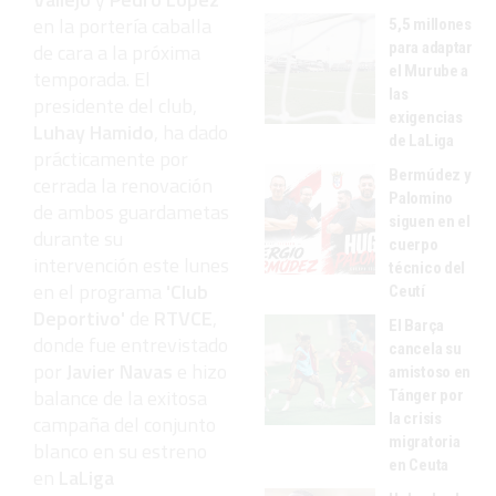
en la portería caballa
5,5 millones
para adaptar
de cara a la próxima
el Murube a
temporada. El
las
presidente del club,
exigencias
Luhay Hamido
, ha dado
de LaLiga
prácticamente por
Bermúdez y
cerrada la renovación
Palomino
de ambos guardametas
siguen en el
durante su
cuerpo
intervención este lunes
técnico del
en el programa
'Club
Ceutí
Deportivo'
de
RTVCE
,
El Barça
donde fue entrevistado
cancela su
por
Javier Navas
e hizo
amistoso en
balance de la exitosa
Tánger por
la crisis
campaña del conjunto
migratoria
blanco en su estreno
en Ceuta
en
LaLiga