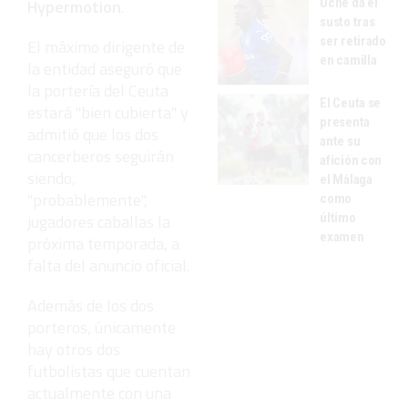
Uche da el
Hypermotion
.
susto tras
ser retirado
El máximo dirigente de
en camilla
la entidad aseguró que
la portería del Ceuta
El Ceuta se
estará "bien cubierta" y
presenta
admitió que los dos
ante su
cancerberos seguirán
afición con
siendo,
el Málaga
"probablemente",
como
último
jugadores caballas la
examen
próxima temporada, a
falta del anuncio oficial.
Además de los dos
porteros, únicamente
hay otros dos
futbolistas que cuentan
actualmente con una