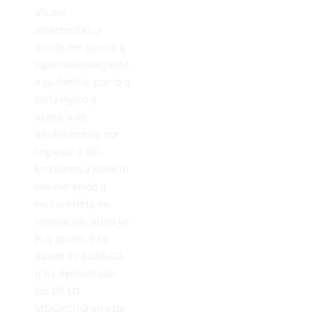
afición
albaceteña)...y
donde me parece q
sigue viviendo junto
a su familia, por lo q
sería lógico q
acabara de
decantándose por
regresar a allí.
En cuanto a Koné tb
veo merecido q
reciba oferta de
renovación, aunq yo
el q quiero q se
quede es KONRAD,
q ha demostrado
ser DE LO
MEJORCITO en este