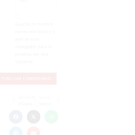
Guarda mi nombre,
correo electrónico y
web en este
navegador para la
próxima vez que
comente.
ANTERIOR
SIGUIENTE
El Ceuta se despide de Youness Lachhab
Hamido y Romero ya piensan en dar otra "champanada"