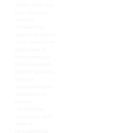
574987156735 va a
tener más nivel e
idea q los
comentaristas
expertos en futbol q
se han deshecho en
elogios hacia él.
Konrad tiene una
técnica de jugador
de primera división,
nunca ha
decepcionado y ha
realizado varios
partidos
sobresalientes,
como p ej en Gijón,
donde su
participación fue