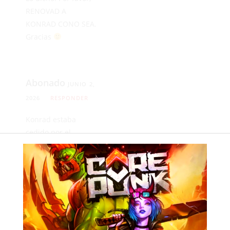
RENOVAD A
KONRAD CONO SEA.
Gracias
Abonado
JUNIO 2,
2026
RESPONDER
Konrad estaba
cedido por el
Lausanne suizo. No
tenía contrato con el
Ceuta.
Anónimo
JUNIO 2,