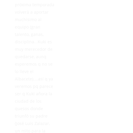
próxima temporada
volverá a aportar
muchísimo al
equipo (gran
talento, ganas,
disciplina...Kuki es
muy merecedor de
quedarse, aunq
esperemos q no se
lo lleve el
Albacete)....así q ya
veremos pq parece
ser q Kuki añora la
ciudad de los
quesos donde
triunfó su padre
(José Luis Zalazar,
un mito para la