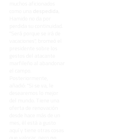
muchos aficionados
como una
despedida
,
Hamido no da por
perdida su continuidad.
"Será porque se irá de
vacaciones", bromeó el
presidente sobre los
gestos del atacante
marfileño al abandonar
el campo.
Posteriormente,
añadió: "Si se va, le
desearemos lo mejor
del mundo. Tiene una
oferta de renovación
desde hace más de un
mes, él está a gusto
aquí y tiene otras cosas
que valorar, pero
no