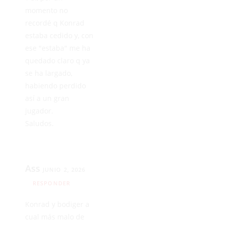
momento no
recordé q Konrad
estaba cedido y, con
ese "estaba" me ha
quedado claro q ya
se ha largado,
habiendo perdido
así a un gran
jugador.
Saludos.
Ass
JUNIO 2, 2026
RESPONDER
Konrad y bodiger a
cual más malo de