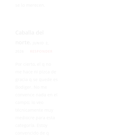
se lo merecen.
Caballa del
norte.
JUNIO 2,
2026
RESPONDER
Por cierto, el q no
me hace ni pizca de
gracia q se quede es
Bodiger. No me
convence nada en el
campo; lo veo
técnicamente muy
mediocre para esta
categoría. Estoy
convencido de q