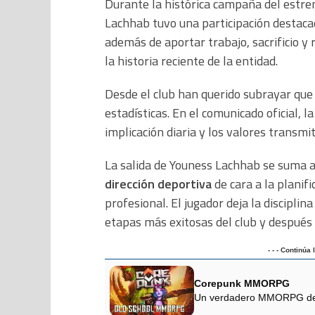
Durante la histórica campaña del estre
Lachhab tuvo una participación destaca
además de aportar trabajo, sacrificio 
la historia reciente de la entidad.
Desde el club han querido subrayar que 
estadísticas. En el comunicado oficial, l
implicación diaria y los valores transmi
La salida de Youness Lachhab se suma a
dirección deportiva
de cara a la planif
profesional. El jugador deja la discipli
etapas más exitosas del club y después d
- - - Continúa
Corepunk MMORPG
Un verdadero MMORPG de la