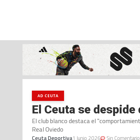
viernes, 07 ago, 2026
AD CEUTA
FÚTBOL
FÚTBOL SALA
BALO
AD CEUTA
El Ceuta se despide
El club blanco destaca el "comportamient
Real Oviedo
Ceuta Deportiva
1 Junio 2026
Sin Comentario