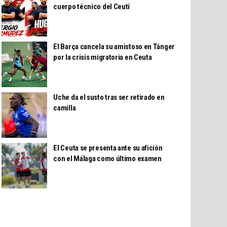
cuerpo técnico del Ceutí
El Barça cancela su amistoso en Tánger
por la crisis migratoria en Ceuta
Uche da el susto tras ser retirado en
camilla
El Ceuta se presenta ante su afición
con el Málaga como último examen