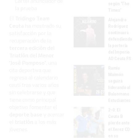
Cartel anunciador de
según 'The
la prueba
Times'
El
Tridingo Team
Alejandro
Ceuta
ha mostrado su
Rodríguez
satisfacción por la
continuará
defendiendo
recuperación de la
la portería
tercera edición del
del Imperio
Triatlón del Menor
AD Ceuta FS
'José Pomposo'
, una
Ramia
cita deportiva que
Maimón
regresa al calendario
seguirá
ceutí tras varios años
liderando al
sin celebrarse y que
Balonmano
tiene como principal
Estudiantes
objetivo fomentar el
2-0: El
deporte base
y acercar
Ceuta B
el
triatlón
a los más
pierde ante
jóvenes.
el Xerez CD
en su