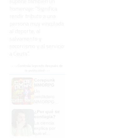
supone también un
homenaje: “Significa
rendir tributo a una
persona muy vinculada
al deporte, al
salvamento y
socorrismo y al servicio
a Ceuta”.
- - - Continúa leyendo después de
la publicidad - - -
Corepunk
MMORPG
Un
verdadero
MMORPG
de la vieja
¿Por qué se
escuela
contagia?
¡Cómo los
La ciencia
de antes,
explica por
pero mejor!
qué el
bostezo es