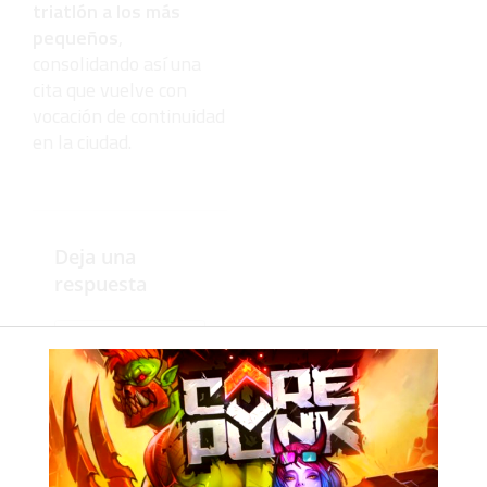
triatlón a los más
pequeños
,
consolidando así una
cita que vuelve con
vocación de continuidad
en la ciudad.
Deja una
respuesta