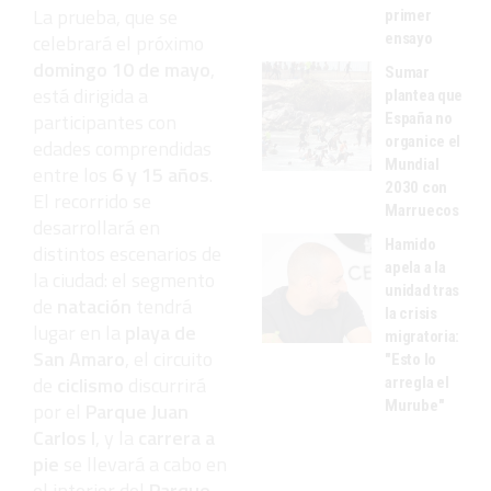
La prueba, que se
primer
ensayo
celebrará el próximo
domingo 10
de mayo
,
Sumar
está dirigida a
plantea que
participantes con
España no
organice el
edades comprendidas
Mundial
entre los
6 y 15 años
.
2030 con
El recorrido se
Marruecos
desarrollará en
Hamido
distintos escenarios de
apela a la
la ciudad: el segmento
unidad tras
de
natación
tendrá
la crisis
lugar en la
playa de
migratoria:
San Amaro
, el circuito
"Esto lo
de
ciclismo
discurrirá
arregla el
Murube"
por el
Parque Juan
Carlos I
, y la
carrera a
pie
se llevará a cabo en
el interior del
Parque