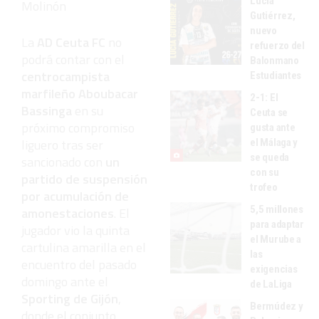
Lucía
Molinón
Gutiérrez,
nuevo
La
AD Ceuta FC
no
refuerzo del
podrá contar con el
Balonmano
centrocampista
Estudiantes
marfileño Aboubacar
2-1: El
Bassinga
en su
Ceuta se
próximo compromiso
gusta ante
liguero tras ser
el Málaga y
se queda
sancionado con
un
con su
partido de suspensión
trofeo
por acumulación de
5,5 millones
amonestaciones
. El
para adaptar
jugador vio la quinta
el Murube a
cartulina amarilla en el
las
encuentro del pasado
exigencias
domingo ante el
de LaLiga
Sporting de Gijón
,
Bermúdez y
donde el conjunto