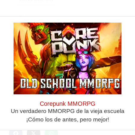
Guarda mi nombre,
correo electrónico y
web en este
navegador para la
próxima vez que
comente.
Corepunk MMORPG
Un verdadero MMORPG de la vieja escuela
ANTERIOR
SIGUIENTE
¡Cómo los de antes, pero mejor!
Dura sanción a Gerard Piqué antes de recibir al Ceuta
Tridingo recupera el Triatlón del Menor 'José Pomposo'