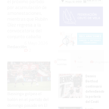
el próximo partido
por acumulación de
amonestaciones,
mientras que Rubén
Díez regresa a la
convocatoria del
conjunto caballa
6 Mayo 2026
Redacción
2
Lo
Últimas
más
Fotogalerías
noticias
visto
Dennis
Berthod
continuará
defendiendo
Bassinga golpea el
la portería
balón en el partido del
del Ceutí
domingo pasado en El