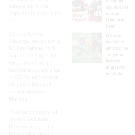
Palomino
caballa logró una
siguen en el
importante victoria por
cuerpo
1-2
.
técnico del
Ceutí
De esta forma,
El Barça
Bassinga, cedido por la
cancela su
UD Las Palmas
, será
amistoso en
baja en el choque que
Tánger por
la crisis
disputará el equipo
migratoria
ceutí este sábado a las
en Ceuta
14:00 horas
frente al
CD Castellón
en el
estadio
Alfonso
Murube
.
En el lado positivo, el
técnico
José Juan
Romero
recupera a
Rubén Díez
, que no