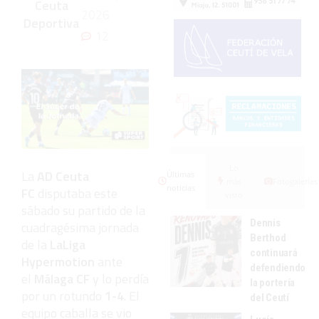
Ceuta
2026
Deportiva
12
Lo
La
AD Ceuta
Últimas
más
Fotogalerías
noticias
FC
disputaba este
visto
sábado su partido de la
Dennis
cuadragésima jornada
Berthod
de la
LaLiga
continuará
Hypermotion
ante
defendiendo
el
Málaga CF
y lo perdía
la portería
por un rotundo
1-4
. El
del Ceutí
equipo caballa se vio