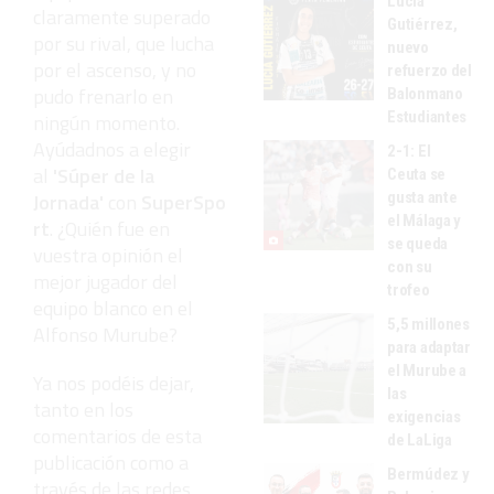
Lucía
claramente superado
Gutiérrez,
por su rival, que lucha
nuevo
por el ascenso, y no
refuerzo del
pudo frenarlo en
Balonmano
Estudiantes
ningún momento.
Ayúdadnos a elegir
2-1: El
al
'Súper de la
Ceuta se
gusta ante
Jornada'
con
SuperSpo
el Málaga y
rt
. ¿Quién fue en
se queda
vuestra opinión el
con su
mejor jugador del
trofeo
equipo blanco en el
5,5 millones
Alfonso Murube?
para adaptar
el Murube a
Ya nos podéis dejar,
las
tanto en los
exigencias
comentarios de esta
de LaLiga
publicación como a
Bermúdez y
través de las redes