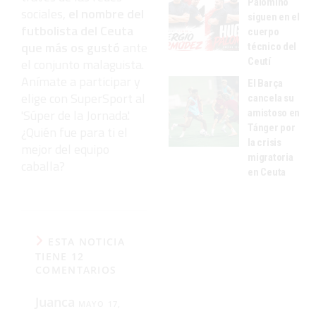
Palomino
sociales,
el nombre del
siguen en el
futbolista del Ceuta
cuerpo
que más os gustó
ante
técnico del
Ceutí
el conjunto malaguista.
Anímate a participar y
El Barça
elige con SuperSport al
cancela su
'Súper de la Jornada'.
amistoso en
Tánger por
¿Quién fue para ti el
la crisis
mejor del equipo
migratoria
caballa?
en Ceuta
ESTA NOTICIA
TIENE 12
COMENTARIOS
Juanca
MAYO 17,