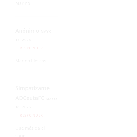
Marino
Anónimo
MAYO
17, 2026
RESPONDER
Marino Illescas
Simpatizante
ADCeutaFC
MAYO
18, 2026
RESPONDER
Que más da el
super ....