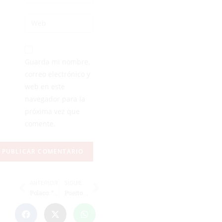
Guarda mi nombre,
correo electrónico y
web en este
navegador para la
próxima vez que
comente.
ANTERIOR
SIGUIENTE
Polaco: “El Ceuta B ha dado un espectáculo de competir y personalidad”
Puerto benjamín y Ceuta infantil, al Nacional; La Pantera recibe el título de Tercera