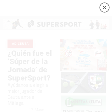
AD CEUTA
¿Quién fue el
‘Súper de la
Jornada’ de
SuperSport?
Ayúdanos a elegir al
mejor jugador del
Ceuta ante el
Málaga
17 Mayo