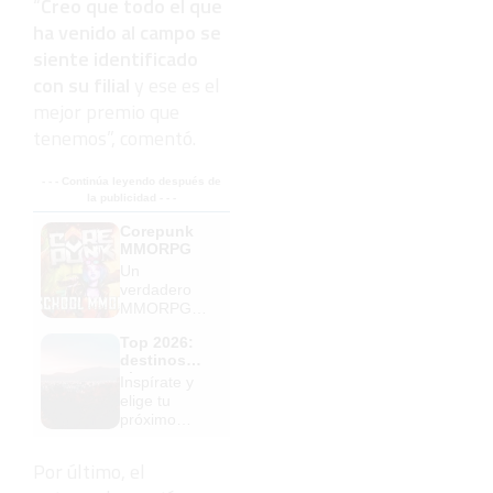
“
Creo que todo el que
ha venido al campo se
siente identificado
con su filial
y ese es el
mejor premio que
tenemos”, comentó.
- - - Continúa leyendo después de
la publicidad - - -
Corepunk
MMORPG
Un
verdadero
MMORPG
de la vieja
Top 2026:
escuela
destinos
¡Cómo los
clave
Inspírate y
de antes,
elige tu
pero mejor!
próximo
destino para
2026
Por último, el