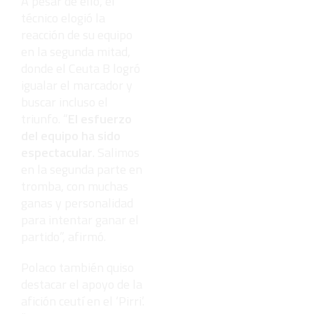
A pesar de ello, el
técnico elogió la
reacción de su equipo
en la segunda mitad,
donde el Ceuta B logró
igualar el marcador y
buscar incluso el
triunfo. “
El esfuerzo
del equipo ha sido
espectacular
. Salimos
en la segunda parte en
tromba, con muchas
ganas y personalidad
para intentar ganar el
partido”, afirmó.
Polaco también quiso
destacar el apoyo de la
afición ceutí en el ‘Pirri’.