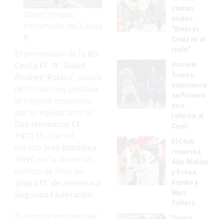
claman
David 'Polaco',
unidos:
entrenador del Ceuta
“Basta ya.
B
Ceuta no se
rinde”
El entrenador de la
AD
Ceuta FC ‘B’
,
David
Darrieer
Soares,
Álvarez ‘Polaco’
, valoró
experiencia
de forma muy positiva
en Primera
el empate cosechado
para
por su equipo ante el
reforzar al
Dos Hermanas CF
Ceutí
1971
(2-2) en el
El Ceutí
estadio
José Martínez
renueva a
‘Pirri’
, en la ida de los
Álex Moñino
cuartos de final del
y ficha a
‘play off’ de ascenso a
Rumbo y
Segunda Federación
.
Marc
Tablero
El técnico jerezano del
Dennis