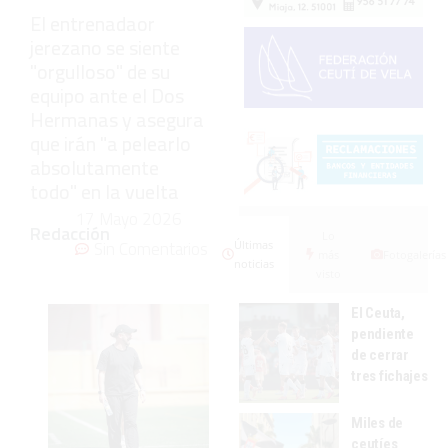
El entrenadaor
jerezano se siente
"orgulloso" de su
equipo ante el Dos
Hermanas y asegura
que irán "a pelearlo
absolutamente
todo" en la vuelta
17 Mayo 2026
Redacción
Lo
Sin Comentarios
Últimas
más
Fotogalerías
noticias
visto
El Ceuta,
pendiente
de cerrar
tres fichajes
Miles de
ceutíes