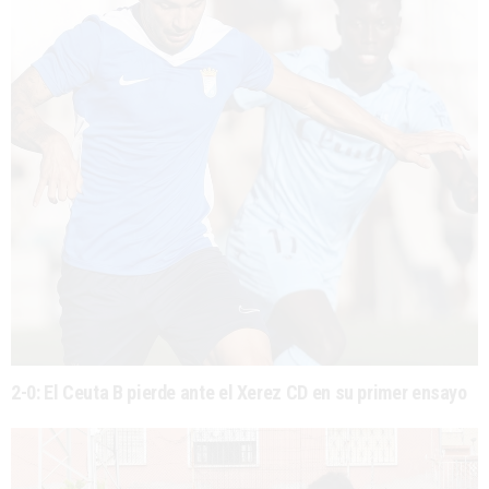
2-0: El Ceuta B pierde ante el Xerez CD en su primer ensayo