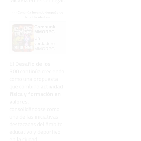
Micaela
en tercer lugar.
- - - Continúa leyendo después de
la publicidad - - -
Corepunk
MMORPG
Un
verdadero
MMORPG
de la vieja
escuela
El
Desafío de los
¡Cómo los
300
continúa creciendo
de antes,
pero mejor!
como una propuesta
que combina
actividad
física y formación en
valores
,
consolidándose como
una de las iniciativas
destacadas del ámbito
educativo y deportivo
en la ciudad.