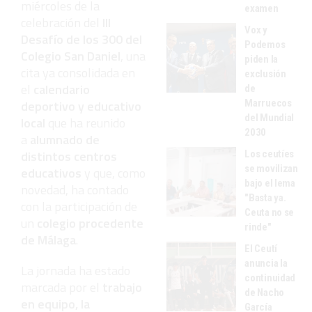
miércoles de la
examen
celebración del
III
Vox y
Desafío de los 300 del
Podemos
Colegio San Daniel
, una
piden la
cita ya consolidada en
exclusión
el
calendario
de
Marruecos
deportivo y educativo
del Mundial
local
que ha reunido
2030
a
alumnado de
distintos centros
Los ceutíes
se movilizan
educativos
y que, como
bajo el lema
novedad, ha contado
"Basta ya.
con la participación de
Ceuta no se
un
colegio procedente
rinde"
de Málaga
.
El Ceutí
anuncia la
La jornada ha estado
continuidad
marcada por el
trabajo
de Nacho
en equipo, la
García