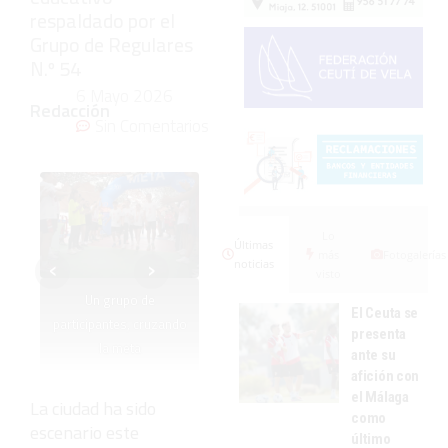
respaldado por el
Grupo de Regulares
N.º 54
6 Mayo 2026
Redacción
Sin Comentarios
Lo
Últimas
‹
›
más
Fotogalerías
noticias
visto
Un grupo de
El Ceuta se
participantes, cruzando
presenta
la meta
ante su
afición con
el Málaga
La ciudad ha sido
como
escenario este
último