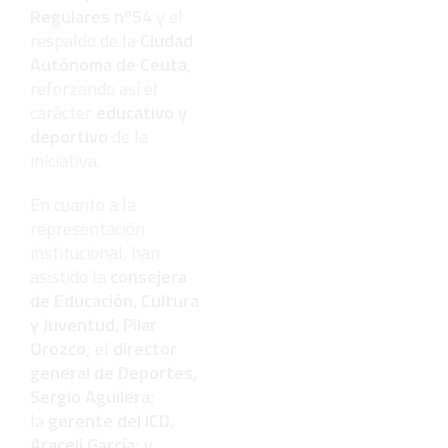
Regulares nº54
y el
respaldo de la
Ciudad
Autónoma de Ceuta
,
reforzando así el
carácter
educativo y
deportivo
de la
iniciativa.
En cuanto a la
representación
institucional, han
asistido la
consejera
de Educación, Cultura
y Juventud, Pilar
Orozco
; el
director
general de Deportes,
Sergio Aguilera
;
la
gerente del ICD,
Araceli García
; y