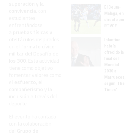
superación y la
El Ceuta-
convivencia
, con
Málaga, en
estudiantes
directo por
enfrentándose
RTVCE
a
pruebas físicas y
obstáculos
inspirados
Infantino
en el
formato cívico-
habría
ofrecido la
militar del Desafío de
final del
los 300
. Esta actividad
Mundial
tiene como objetivo
2030 a
fomentar valores como
Marruecos,
el
esfuerzo, el
según 'The
compañerismo y la
Times'
inclusión
a través del
deporte.
El evento ha contado
con la colaboración
del
Grupo de