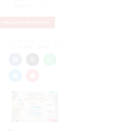
comente.
ANTERIOR
SIGUIENTE
La afición caballa organiza un recibimiento al Ceuta en su despedida
El Puerto Atlético B pone el broche de oro a la 2ª Autonómica Alevín