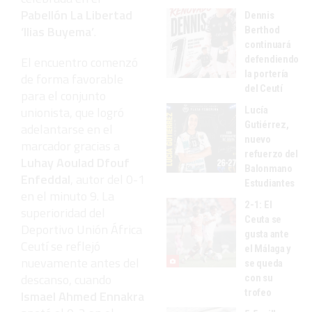
Pabellón La Libertad
Dennis
‘Ilias Buyema’
.
Berthod
continuará
defendiendo
El encuentro comenzó
la portería
de forma favorable
del Ceutí
para el conjunto
unionista, que logró
Lucía
Gutiérrez,
adelantarse en el
nuevo
marcador gracias a
refuerzo del
Luhay Aoulad Dfouf
Balonmano
Enfeddal
, autor del 0-1
Estudiantes
en el minuto 9. La
2-1: El
superioridad del
Ceuta se
Deportivo Unión África
gusta ante
Ceutí se reflejó
el Málaga y
nuevamente antes del
se queda
descanso, cuando
con su
trofeo
Ismael Ahmed Ennakra