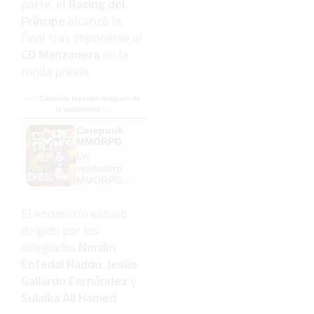
parte, el
Racing del
Príncipe
alcanzó la
final tras imponerse al
CD Manzanera
en la
ronda previa.
- - - Continúa leyendo después de
la publicidad - - -
Corepunk
MMORPG
Un
verdadero
MMORPG
de la vieja
escuela
El encuentro estuvo
¡Cómo los
dirigido por los
de antes,
pero mejor!
colegiados
Nordin
Enfedal Haddu
,
Jesús
Gallardo Fernández
y
Sulaika Ali Hamed
.