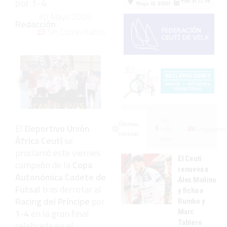
por 1-4
30 Mayo 2026
Redacción
Sin Comentarios
‹
›
Lo
Últimas
El
Deportivo Unión
más
Fotogalerías
noticias
África Ceutí
se
visto
proclamó este viernes
El Ceutí
campeón de la
Copa
renueva a
Autonómica Cadete de
Álex Moñino
Futsal
tras derrotar al
y ficha a
Racing del Príncipe
por
Rumbo y
1-4
en la gran final
Marc
Tablero
celebrada en el