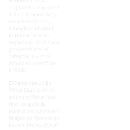
Bermúdez Mesa
amplió la ventaja con el
1-3 en el minuto 41 y,
ya en la recta final,
Luhay Aoulad Dfouf
Enfeddal
firmó su
segundo gol de la noche
para establecer el
definitivo 1-4 en el
minuto 46 y certificar
el título.
El
Deportivo Unión
África Ceutí
culminó
así una brillante fase
final, después de
superar con autoridad a
Amigos del Recinto
en
las semifinales. Por su