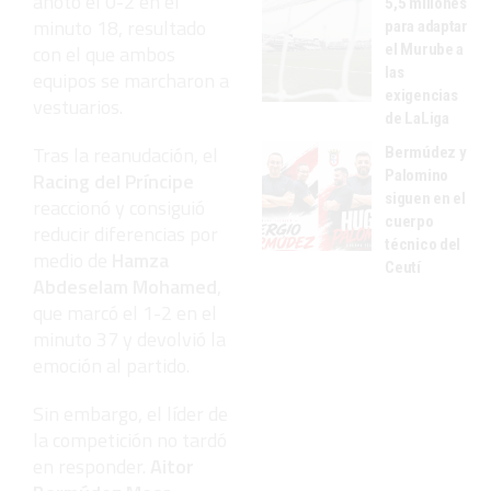
anotó el 0-2 en el
5,5 millones
minuto 18, resultado
para adaptar
el Murube a
con el que ambos
las
equipos se marcharon a
exigencias
vestuarios.
de LaLiga
Tras la reanudación, el
Bermúdez y
Palomino
Racing del Príncipe
siguen en el
reaccionó y consiguió
cuerpo
reducir diferencias por
técnico del
medio de
Hamza
Ceutí
Abdeselam Mohamed
,
que marcó el 1-2 en el
minuto 37 y devolvió la
emoción al partido.
Sin embargo, el líder de
la competición no tardó
en responder.
Aitor