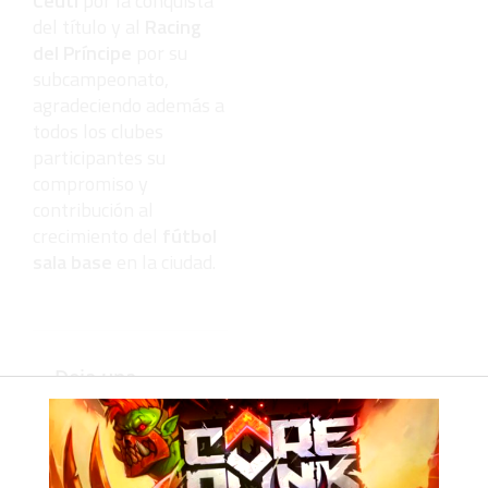
Ceutí
por la conquista
del título y al
Racing
del Príncipe
por su
subcampeonato,
agradeciendo además a
todos los clubes
participantes su
compromiso y
contribución al
crecimiento del
fútbol
sala base
en la ciudad.
Deja una
respuesta