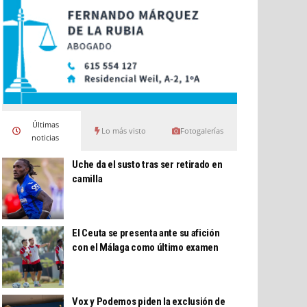
Últimas
Lo más visto
Fotogalerías
noticias
Uche da el susto tras ser retirado en
camilla
El Ceuta se presenta ante su afición
con el Málaga como último examen
Vox y Podemos piden la exclusión de