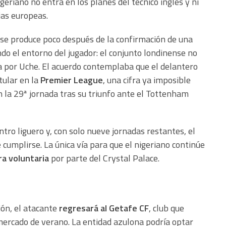
geriano no entra en los planes del técnico inglés y ni
rias europeas.
l se produce poco después de la confirmación de una
o el entorno del jugador: el conjunto londinense no
 por Uche. El acuerdo contemplaba que el delantero
tular en la
Premier League
, una cifra ya imposible
 la 29ª jornada tras su triunfo ante el Tottenham
tro liguero y, con solo nueve jornadas restantes, el
umplirse. La única vía para que el nigeriano continúe
a voluntaria
por parte del Crystal Palace.
ión, el atacante
regresará al Getafe CF
, club que
mercado de verano. La entidad azulona podría optar