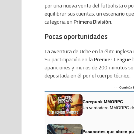
por una nueva venta del futbolista o p
equilibrar sus cuentas, un escenario qu
categoría en
Primera División
.
Pocas oportunidades
La aventura de Uche en la élite inglesa
Su participación en la
Premier League
h
apariciones y menos de 200 minutos sobr
depositada en él por el cuerpo técnico.
- - - Continúa
Corepunk MMORPG
Un verdadero MMORPG de la
Pasaportes que abren pu