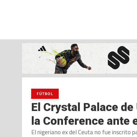
viernes, 07 ago, 2026
AD CEUTA
FÚTBOL
FÚTBOL SALA
BALO
FÚTBOL
El Crystal Palace de 
la Conference ante 
El nigeriano ex del Ceuta no fue inscrito p