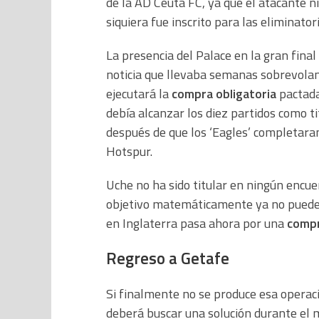
de la AD Ceuta FC, ya que el atacante ni
siquiera fue inscrito para las eliminato
La presencia del Palace en la gran fina
noticia que llevaba semanas sobrevoland
ejecutará la
compra obligatoria
pactada
debía alcanzar los diez partidos como ti
después de que los ‘Eagles’ completaran
Hotspur.
Uche no ha sido titular en ningún encuen
objetivo matemáticamente ya no puede c
en Inglaterra pasa ahora por una
compr
Regreso a Getafe
Si finalmente no se produce esa operac
deberá buscar una solución durante el 