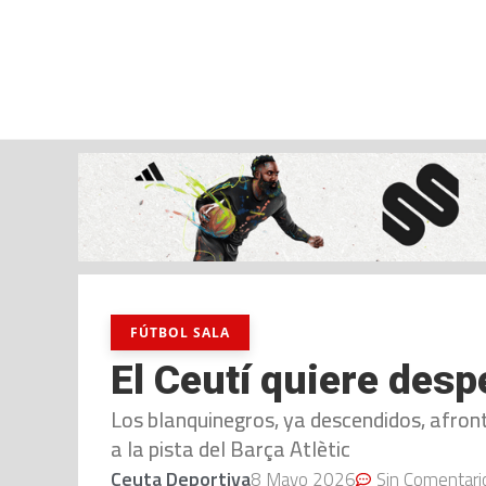
sábado, 08 ago, 2026
AD CEUTA
FÚTBOL
FÚTBOL SALA
BALO
FÚTBOL SALA
El Ceutí quiere des
Los blanquinegros, ya descendidos, afron
a la pista del Barça Atlètic
Ceuta Deportiva
8 Mayo 2026
Sin Comentari