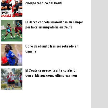
cuerpo técnico del Ceutí
El Barça cancela su amistoso en Tánger
por la crisis migratoria en Ceuta
Uche da el susto tras ser retirado en
camilla
El Ceuta se presenta ante su afición
con el Málaga como último examen