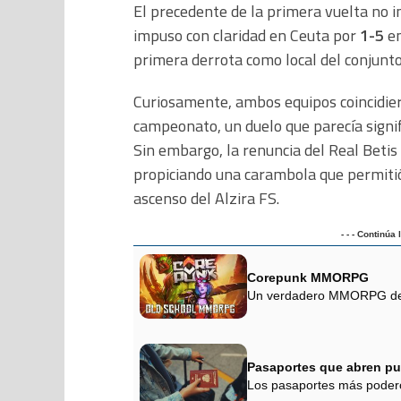
El precedente de la primera vuelta no in
impuso con claridad en Ceuta por
1-5
en
primera derrota como local del conjunto
Curiosamente, ambos equipos coincidier
campeonato, un duelo que parecía signifi
Sin embargo, la renuncia del Real Betis
propiciando una carambola que permitió
ascenso del Alzira FS.
- - - Continúa
Corepunk MMORPG
Un verdadero MMORPG de la
Pasaportes que abren pu
Los pasaportes más podero