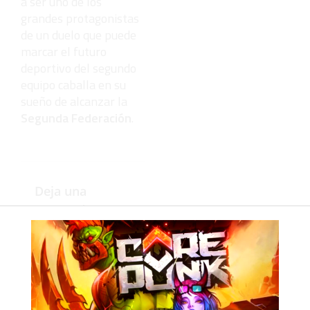
a ser uno de los
grandes protagonistas
de un duelo que puede
marcar el futuro
deportivo del segundo
equipo caballa en su
sueño de alcanzar la
Segunda Federación
.
Deja una
respuesta