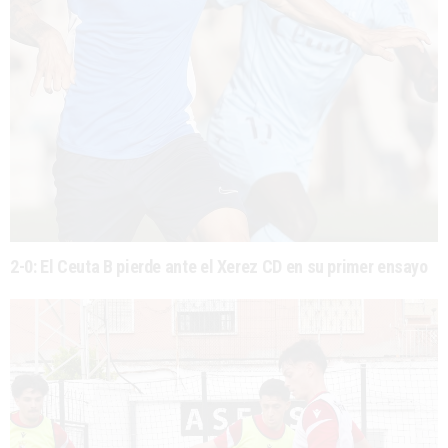
2-0: El Ceuta B pierde ante el Xerez CD en su primer ensayo