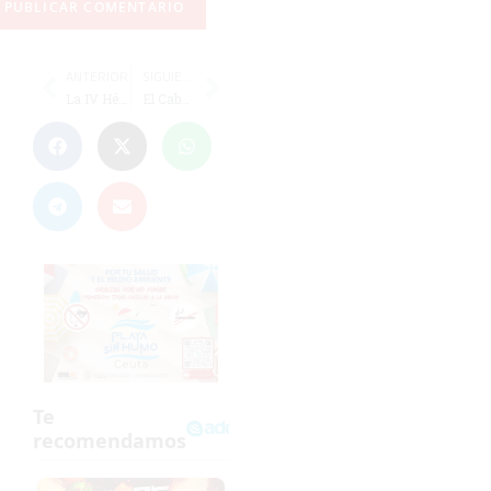
ANTERIOR
SIGUIENTE
La IV Hércules Bike Race Ciudad de Ceuta, el 17 y 18 de octubre con nuevos recorridos y más espectáculo
El Caballa pide el apoyo de su afición ante el Encinas de Boadilla