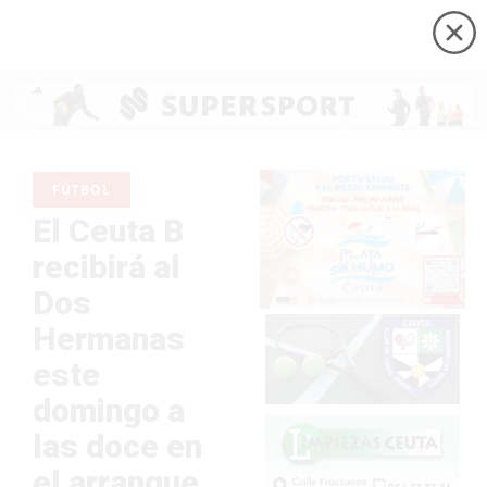
FÚTBOL
El Ceuta B
recibirá al
Dos
Hermanas
este
domingo a
las doce en
el arranque