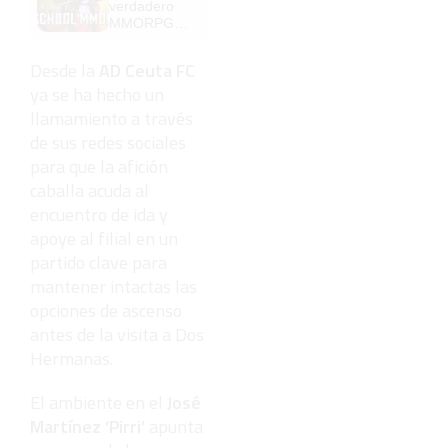
verdadero
MMORPG
de la vieja
escuela
Desde la
AD Ceuta FC
¡Cómo los
ya se ha hecho un
de antes,
pero mejor!
llamamiento a través
de sus redes sociales
para que la afición
caballa acuda al
encuentro de ida y
apoye al filial en un
partido clave para
mantener intactas las
opciones de ascenso
antes de la visita a Dos
Hermanas.
El ambiente en el
José
Martínez ‘Pirri’
apunta