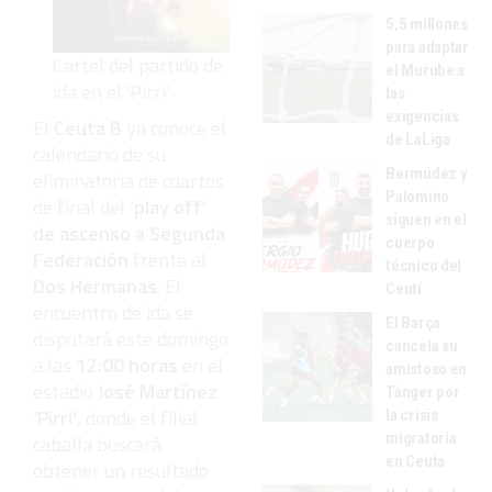
5,5 millones
para adaptar
Cartel del partido de
el Murube a
ida en el 'Pirri'
las
exigencias
El
Ceuta B
ya conoce el
de LaLiga
calendario de su
Bermúdez y
eliminatoria de cuartos
Palomino
de final del
‘play off’
siguen en el
de ascenso a Segunda
cuerpo
Federación
frente al
técnico del
Dos Hermanas
. El
Ceutí
encuentro de ida se
El Barça
disputará este domingo
cancela su
a las
12:00 horas
en el
amistoso en
estadio
José Martínez
Tánger por
‘Pirri’
, donde el filial
la crisis
migratoria
caballa buscará
en Ceuta
obtener un resultado