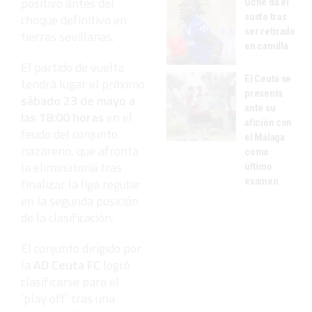
positivo antes del
Uche da el
susto tras
choque definitivo en
ser retirado
tierras sevillanas.
en camilla
El partido de vuelta
El Ceuta se
tendrá lugar el próximo
presenta
sábado 23 de mayo a
ante su
las 18:00 horas
en el
afición con
feudo del conjunto
el Málaga
nazareno, que afronta
como
la eliminatoria tras
último
examen
finalizar la liga regular
en la segunda posición
de la clasificación.
El conjunto dirigido por
la
AD Ceuta FC
logró
clasificarse para el
‘play off’ tras una