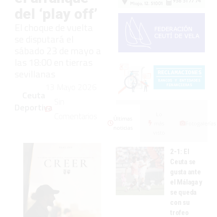
del ‘play off’
El choque de vuelta
se disputará el
sábado 23 de mayo a
las 18:00 en tierras
sevillanas
13 Mayo 2026
Ceuta
Sin
Deportiva
Comentarios
Lo
Últimas
más
Fotogalerías
noticias
visto
2-1: El
Ceuta se
gusta ante
el Málaga y
se queda
con su
trofeo