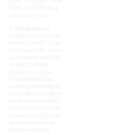
desde la entidad, “cada
balón, cada defensa y
cada gol cuentan”.
El
CN Caballa
, que
consiguió una renta de
cuatro goles (11-15) en
el choque de ida, espera
contar con el respaldo
de toda la afición
caballa en una cita
trascendental para
continuar compitiendo
en la máxima categoría
del waterpolo español
por tercera temporada
consecutiva. El ganador
de esta eliminatoria
estará ya salvado,