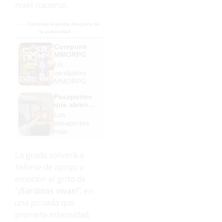
nivel nacional.
- - - Continúa leyendo después de
la publicidad - - -
Corepunk
MMORPG
Un
verdadero
MMORPG
de la vieja
Pasaportes
escuela
que abren
¡Cómo los
puertas
Los
de antes,
pasaportes
pero mejor!
más
poderosos
del mundo,
La grada volverá a
¿está el
teñirse de apoyo y
tuyo?
emoción al grito de
“
¡Sardinas vivas!
”, en
una jornada que
promete intensidad,