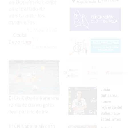
en División de Honor
en el partido de
vuelta ante los
madrileños
13 Mayo 2026
Ceuta
Sin
Deportiva
Comentarios
Lo
Últimas
más
Fotogalerías
noticias
visto
Lucía
Gutiérrez,
El CN Caballa tiene una
nuevo
renta de cuatro goles
refuerzo del
deel partido de ida
Balonmano
Estudiantes
El
CN Caballa
afronta