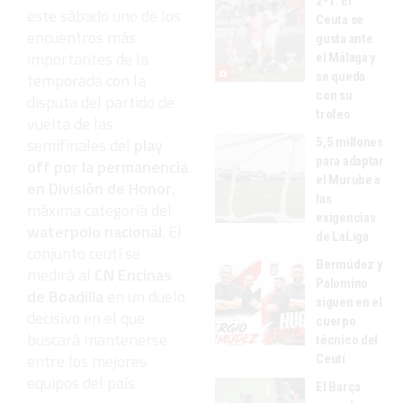
2-1: El
este sábado uno de los
Ceuta se
encuentros más
gusta ante
importantes de la
el Málaga y
temporada con la
se queda
con su
disputa del partido de
trofeo
vuelta de las
semifinales del
play
5,5 millones
para adaptar
off por la permanencia
el Murube a
en División de Honor
,
las
máxima categoría del
exigencias
waterpolo nacional
. El
de LaLiga
conjunto ceutí se
Bermúdez y
medirá al
CN Encinas
Palomino
de Boadilla
en un duelo
siguen en el
decisivo en el que
cuerpo
buscará mantenerse
técnico del
entre los mejores
Ceutí
equipos del país.
El Barça