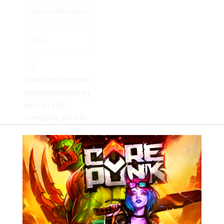
Guarda mi nombre,
correo electrónico y
web en este
navegador para la
próxima vez que
comente.
ANTERIOR
SIGUIENTE
El Ceuta B recibirá al Dos Hermanas este domingo a las doce en el arranque del ‘play off’
El Ceuta pierde por sanción a Aisar y el Málaga, a Murillo y Dotor