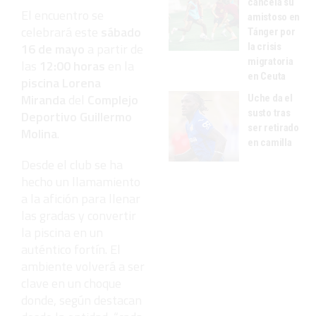
cancela su
El encuentro se
amistoso en
celebrará este
sábado
Tánger por
16 de mayo
a partir de
la crisis
migratoria
las
12:00 horas
en la
en Ceuta
piscina Lorena
Miranda
del
Complejo
Uche da el
susto tras
Deportivo Guillermo
ser retirado
Molina
.
en camilla
Desde el club se ha
hecho un llamamiento
a la afición para llenar
las gradas y convertir
la piscina en un
auténtico fortín. El
ambiente volverá a ser
clave en un choque
donde, según destacan