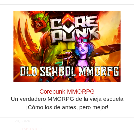
ESTA NOTICIA
TIENE 2
COMENTARIOS
Anonimo
MAYO
23, 2026
RESPONDER
Si al final se marca
un temporadon.
Corepunk MMORPG
Un verdadero MMORPG de la vieja escuela
¡Cómo los de antes, pero mejor!
El naranja
MAYO
24, 2026
RESPONDER