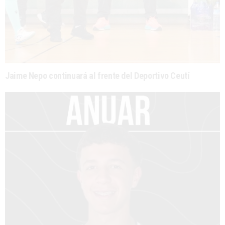
Jaime Nepo continuará al frente del Deportivo Ceutí