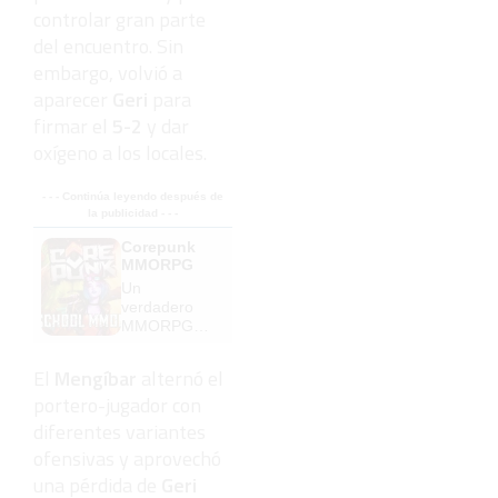
controlar gran parte
del encuentro. Sin
embargo, volvió a
aparecer
Geri
para
firmar el
5-2
y dar
oxígeno a los locales.
- - - Continúa leyendo después de
la publicidad - - -
Corepunk
MMORPG
Un
verdadero
MMORPG
de la vieja
escuela
El
Mengíbar
alternó el
¡Cómo los
portero-jugador con
de antes,
pero mejor!
diferentes variantes
ofensivas y aprovechó
una pérdida de
Geri