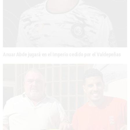
Anuar Abde jugará en el Imperio cedido por el Valdepeñas