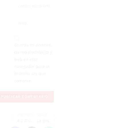
Guarda mi nombre,
correo electrónico y
web en este
navegador para la
próxima vez que
comente.
ANTERIOR
SIGUIENTE
4-2: El Ceuta B, eliminado en la prórroga tras rozar la clasificación
La gimnasia rítmica brilla con casi 300 deportistas en la Gym Ceuta Cup