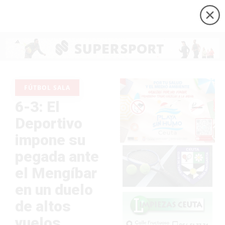
FÚTBOL SALA
6-3: El
Deportivo
impone su
pegada ante
el Mengíbar
en un duelo
de altos
vuelos