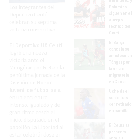
Bermúdez y
Los integrantes del
Palomino
Deportivo Ceutí
siguen en el
cuerpo
celebran su séptima
técnico del
victoria consecutiva
Ceutí
El Barça
El
Deportivo UA Ceutí
cancela su
logró una nueva
amistoso en
victoria ante el
Tánger por
Mengíbar
por
6-3
en la
la crisis
penúltima jornada de la
migratoria
División de Honor
en Ceuta
Juvenil de fútbol sala
,
Uche da el
en un encuentro
susto tras
intenso, igualado y de
ser retirado
en camilla
gran ritmo desde el
inicio, disputado en el
El Ceuta se
pabellón La Libertad al
presenta
estar celebrándose en
ante su