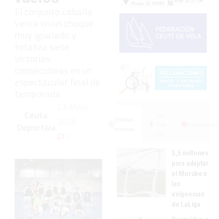
El conjunto caballa
vence en un choque
muy igualado y
totaliza siete
victorias
consecutivas en un
espectacular final de
temporada
23 Mayo
Ceuta
Lo
2026
Últimas
más
Fotogalerías
Deportiva
noticias
visto
2
5,5 millones
para adaptar
el Murube a
las
exigencias
de LaLiga