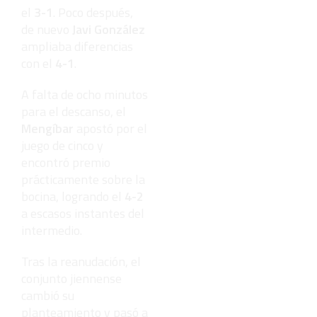
el
3-1
. Poco después,
de nuevo
Javi González
ampliaba diferencias
con el
4-1
.
A falta de ocho minutos
para el descanso, el
Mengíbar
apostó por el
juego de cinco y
encontró premio
prácticamente sobre la
bocina, logrando el
4-2
a escasos instantes del
intermedio.
Tras la reanudación, el
conjunto jiennense
cambió su
planteamiento y pasó a