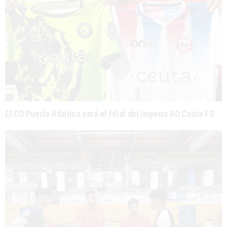
El CD Puerto Atlético será el filial del Imperio AD Ceuta FS