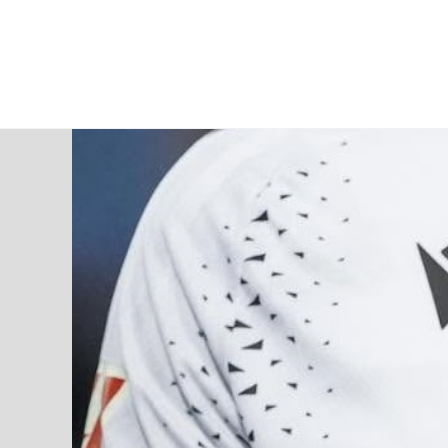
domingo, 09 ago, 2026
AD CEUTA
FÚTBOL
FÚTBOL SALA
BALO