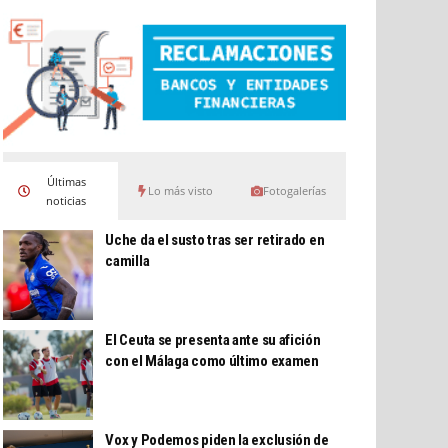
Últimas
Lo más visto
Fotogalerías
noticias
Uche da el susto tras ser retirado en
camilla
El Ceuta se presenta ante su afición
con el Málaga como último examen
Vox y Podemos piden la exclusión de