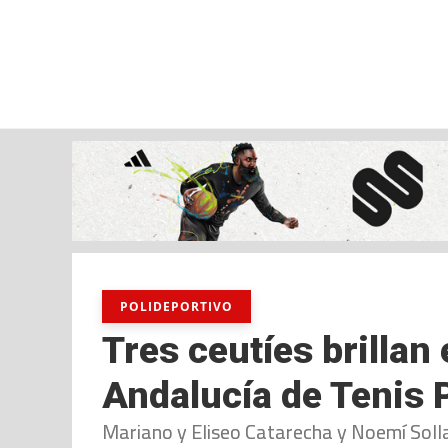
viernes, 07 ago, 2026
AD CEUTA
FÚTBOL
FÚTBOL SALA
BALO
POLIDEPORTIVO
Tres ceutíes brillan
Andalucía de Tenis 
Mariano y Eliseo Catarecha y Noemí Solla