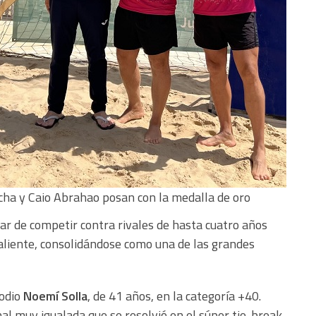
ha y Caio Abrahao posan con la medalla de oro
ar de competir contra rivales de hasta cuatro años
aliente, consolidándose como una de las grandes
podio
Noemí Solla
, de 41 años, en la categoría +40.
al muy igualada que se resolvió en el súper tie-break