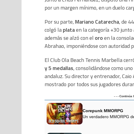
por un margen mínimo, en un duelo car
Por su parte,
Mariano Catarecha
, de 4
colgó la
plata
en la categoría +30 junto a
además se alzó con el
oro
en la consola
Abrahao, imponiéndose con autoridad p
El Club Ola Beach Tennis Marbella cerró
y 5 medallas
, consolidándose como uno
andaluz. Su director y entrenador, Caio 
mostrado por todos sus jugadores duran
- - - Continúa
Corepunk MMORPG
Un verdadero MMORPG de la