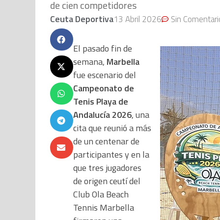
de cien competidores
Ceuta Deportiva
13 Abril 2026
Sin Comentari
El pasado fin de
semana,
Marbella
fue escenario del
Campeonato de
Tenis Playa de
Andalucía 2026
, una
cita que reunió a más
de un centenar de
participantes y en la
que tres jugadores
de origen ceutí del
Club Ola Beach
Tennis Marbella