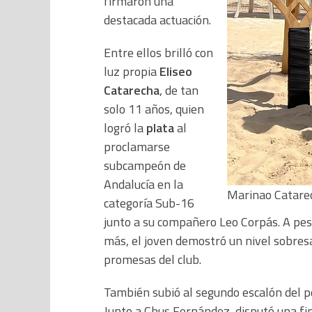
firmaron una
destacada actuación.
Entre ellos brilló con
luz propia
Eliseo
Catarecha
, de tan
solo 11 años, quien
logró la
plata
al
proclamarse
subcampeón de
Andalucía en la
Marinao Catarec
categoría Sub-16
junto a su compañero Leo Corpás. A pes
más, el joven demostró un nivel sobres
promesas del club.
También subió al segundo escalón del 
Junto a Chus Fernández, disputó una fin