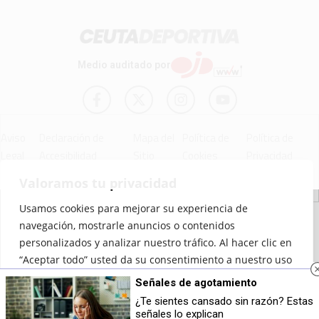
Medio auditado por
Aviso
Declaración de
Mapa del
Política de
Política de
Legal
Accesibilidad
Sitio
Cookies
Privacidad
Valoramos tu privacidad
Usamos cookies para mejorar su experiencia de
© 2012 - 2026 Ceuta Deportiva - Diario Digital Deportivo
navegación, mostrarle anuncios o contenidos
personalizados y analizar nuestro tráfico. Al hacer clic en
“Aceptar todo” usted da su consentimiento a nuestro uso
de las cookies.
Señales de agotamiento
¿Te sientes cansado sin razón? Estas
Personalizar
Rechazar todo
Aceptar todo
señales lo explican