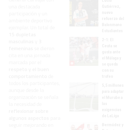
Lucía
una destacada
Gutiérrez,
participación y un
nuevo
refuerzo del
ambiente deportivo
Balonmano
ejemplar. Un total de
Estudiantes
15 dupletas
2-1: El
masculinas
y
3
Ceuta se
femeninas
se dieron
gusta ante
cita en una jornada
el Málaga y
marcada por el
se queda
respeto y el buen
con su
comportamiento
de
trofeo
todos los participantes,
5,5 millones
aunque desde la
para adaptar
organización se señala
el Murube a
la necesidad de
las
exigencias
reflexionar sobre
de LaLiga
algunos aspectos
para
seguir mejorando en
Bermúdez y