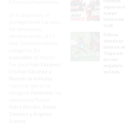
futuras competiciones.
Palomino
siguen en el
cuerpo
En lo deportivo, el
técnico del
protagonismo fue para
Ceutí
los vencedores,
El Barça
pertenecientes al CP
cancela su
José Zurrón en ambas
amistoso en
categorías. En
Tánger por
masculino
, el triunfo
la crisis
fue para
Fran Vázquez,
migratoria
Cristian Sánchez y
en Ceuta
Manolo de la Rubia
,
mientras que en la
categoría
femenina
, las
campeonas fueron
Patro Moraño, Elena
Sánchez y Ángeles
Aranda
.