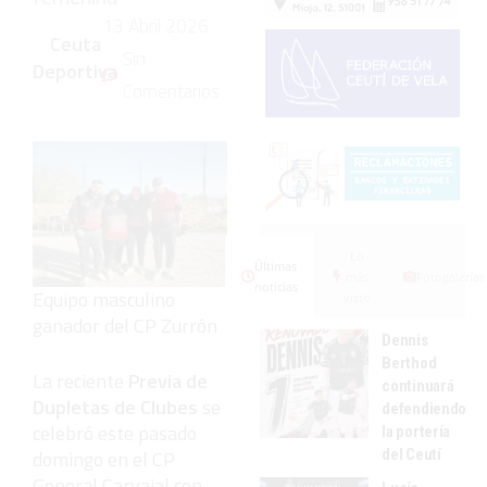
13 Abril 2026
Ceuta
Sin
Deportiva
Comentarios
Lo
Últimas
más
Fotogalerías
noticias
Equipo masculino
visto
ganador del CP Zurrón
Dennis
Berthod
La reciente
Previa de
continuará
Dupletas de Clubes
se
defendiendo
celebró este pasado
la portería
del Ceutí
domingo en el CP
General Carvajal con