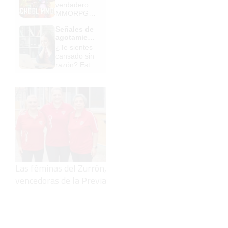
verdadero
MMORPG
de la vieja
Señales de
escuela
agotamient
¡Cómo los
o
¿Te sientes
de antes,
cansado sin
pero mejor!
razón? Estas
señales lo
explican
Las féminas del Zurrón,
vencedoras de la Previa