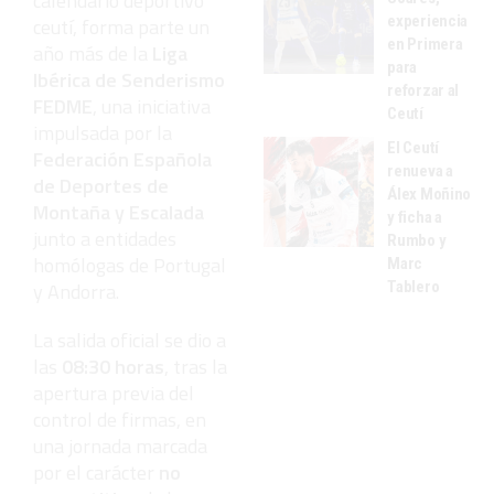
calendario deportivo
experiencia
ceutí, forma parte un
en Primera
año más de la
Liga
para
Ibérica de Senderismo
reforzar al
FEDME
, una iniciativa
Ceutí
impulsada por la
El Ceutí
Federación Española
renueva a
de Deportes de
Álex Moñino
Montaña y Escalada
y ficha a
junto a entidades
Rumbo y
homólogas de Portugal
Marc
y Andorra.
Tablero
La salida oficial se dio a
las
08:30 horas
, tras la
apertura previa del
control de firmas, en
una jornada marcada
por el carácter
no