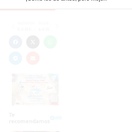
ANTERIOR
SIGUIENTE
8-2: El Ceuta golea al Burela y da un paso firme hacia la salvación
4-0: El Sporting B golea y da un paso clave hacia la permanencia