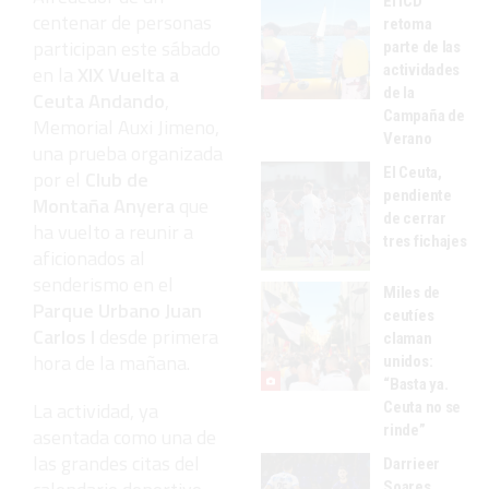
El ICD
centenar de personas
retoma
participan este sábado
parte de las
en la
XIX Vuelta a
actividades
de la
Ceuta Andando
,
Campaña de
Memorial Auxi Jimeno,
Verano
una prueba organizada
El Ceuta,
por el
Club de
pendiente
Montaña Anyera
que
de cerrar
ha vuelto a reunir a
tres fichajes
aficionados al
senderismo en el
Miles de
Parque Urbano Juan
ceutíes
Carlos I
desde primera
claman
hora de la mañana.
unidos:
“Basta ya.
La actividad, ya
Ceuta no se
rinde”
asentada como una de
las grandes citas del
Darrieer
Soares,