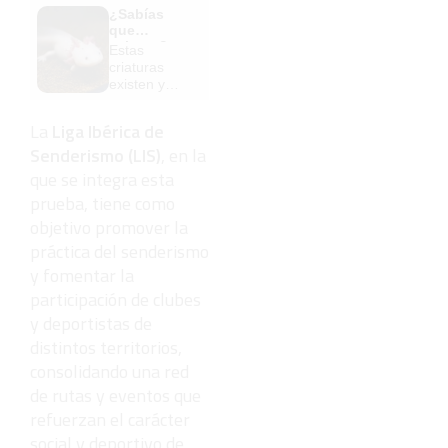
¿Sabías
escuela
que
¡Cómo los
existen?
Estas
de antes,
criaturas
pero mejor!
existen y
parecen
sacadas de
La
Liga Ibérica de
otro planeta
Senderismo (LIS)
, en la
que se integra esta
prueba, tiene como
objetivo promover la
práctica del senderismo
y fomentar la
participación de clubes
y deportistas de
distintos territorios,
consolidando una red
de rutas y eventos que
refuerzan el carácter
social y deportivo de