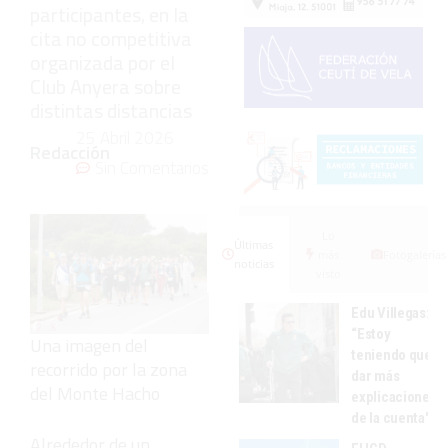
participantes, en la
cita no competitiva
organizada por el
Club Anyera sobre
distintas distancias
25 Abril 2026
Redacción
Sin Comentarios
Lo
Últimas
más
Fotogalerías
noticias
visto
Edu Villegas:
“Estoy
Una imagen del
teniendo que
recorrido por la zona
dar más
del Monte Hacho
explicaciones
de la cuenta"
Alrededor de un