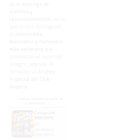
de la
entrega de
trofeos y
reconocimientos
, en la
que el club distinguirá
al
senderista
masculino y femenino
más veterano
que
completen el recorrido
íntegro, además de
conceder un
trofeo
especial del Club
Anyera
.
- - - Continúa leyendo después de
la publicidad - - -
Corepunk
MMORPG
Un
verdadero
MMORPG
de la vieja