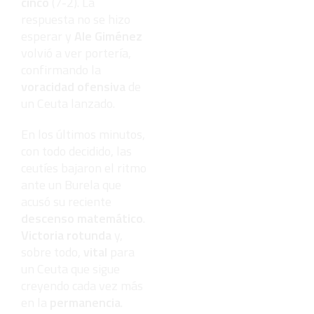
cinco
(7-2). La
respuesta no se hizo
esperar y
Ale Giménez
volvió a ver portería,
confirmando la
voracidad ofensiva
de
un Ceuta lanzado.
En los últimos minutos,
con todo decidido, las
ceutíes bajaron el ritmo
ante un Burela que
acusó su reciente
descenso matemático
.
Victoria rotunda
y,
sobre todo,
vital
para
un Ceuta que sigue
creyendo cada vez más
en la
permanencia
.