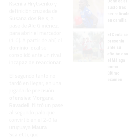
Uche da el
Kseniia Hrytsenko
y
susto tras
definición cruzada de
ser retirado
Susana dos Reis
, a
en camilla
pase de
Ale Giménez
,
para abrir el marcador
El Ceuta se
(1-0). A partir de ahí, el
presenta
dominio local
se
ante su
consolidó ante un rival
afición con
el Málaga
incapaz de reaccionar
.
como
último
El segundo tanto no
examen
tardó en llegar, en una
jugada de
precisión
ofensiva
:
Morgana
Ravadelli
filtró un pase
al segundo palo que
convirtió en el 2-0 la
uruguaya
Maura
Scaletti
, que