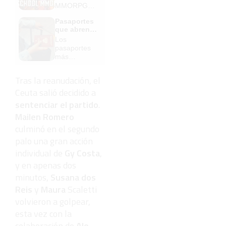
MMORPG
de la vieja
Pasaportes
escuela
que abren
¡Cómo los
puertas
Los
de antes,
pasaportes
pero mejor!
más
poderosos
del mundo,
Tras la reanudación, el
¿está el
Ceuta salió decidido a
tuyo?
sentenciar el partido
.
Mailen Romero
culminó en el segundo
palo una gran acción
individual de
Gy Costa
,
y en apenas dos
minutos,
Susana dos
Reis
y
Maura
Scaletti
volvieron a golpear,
esta vez con la
colaboración de
Ale