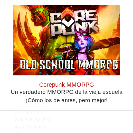
ascender o no, de
ahí que la
planificación de la
temporada se
hiciera más tarde
que el resto de los
equipos (comentario
por cierto, que he
escuchado a varios
comentaristas
deportivos en las
retransmisiones).
Corepunk MMORPG
También sigo viendo
Un verdadero MMORPG de la vieja escuela
muuucha diferencia
¡Cómo los de antes, pero mejor!
entre 1a. División y
el Grupo 3 de
Segunda (los otros
grupos ni idea).