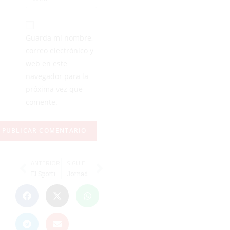
Guarda mi nombre,
correo electrónico y
web en este
navegador para la
próxima vez que
comente.
ANTERIOR
SIGUIENTE
El Sporting lanza un 2x1 para el partido contra el Ceuta
Jornada de senderismo popular en la XIX Vuelta Andando 'Memorial Auxi Jimeno'