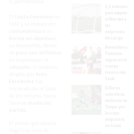
la permanencia
5,5 millones
para adaptar
El
Ceuta
Femenino
no
el Murube a
falló y se impuso con
las
contundencia
a un
exigencias
Burela sin objetivos
,
de LaLiga
ya descendido, dando
Bermúdez y
un
paso casi definitivo
Palomino
en la pelea por la
siguen en el
salvación
. El conjunto
cuerpo
técnico del
dirigido por
Anto
Ceutí
Fernández
fue
creciendo con el paso
El Barça
cancela su
de los minutos hasta
amistoso en
hacerse
dueño del
Tánger por
partido
.
la crisis
migratoria
El primer gol caballa
en Ceuta
llegó tras robo de