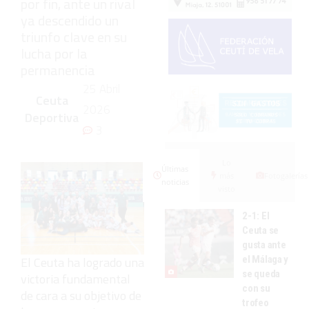
por fin, ante un rival
ya descendido un
triunfo clave en su
lucha por la
permanencia
25 Abril
Ceuta
2026
Deportiva
3
Lo
Últimas
más
Fotogalerías
noticias
visto
2-1: El
Ceuta se
gusta ante
el Málaga y
El Ceuta ha logrado una
se queda
victoria fundamental
con su
de cara a su objetivo de
trofeo