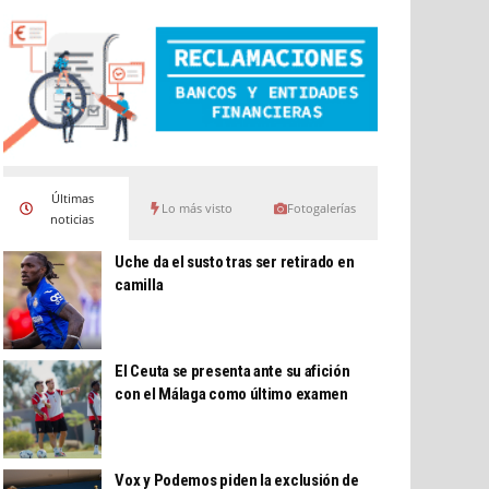
Últimas
Lo más visto
Fotogalerías
noticias
Uche da el susto tras ser retirado en
camilla
El Ceuta se presenta ante su afición
con el Málaga como último examen
Vox y Podemos piden la exclusión de