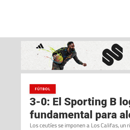
viernes, 07 ago, 2026
AD CEUTA
FÚTBOL
FÚTBOL SALA
BALO
FÚTBOL
3-0: El Sporting B lo
fundamental para al
Los ceutíes se imponen a Los Califas, un r