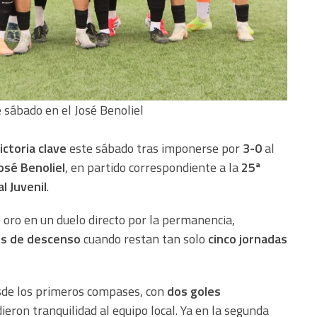
 sábado en el José Benoliel
ictoria clave
este sábado tras imponerse por
3-0
al
osé Benoliel
, en partido correspondiente a la
25ª
l Juvenil
.
e oro en un duelo directo por la permanencia,
os de descenso
cuando restan tan solo
cinco jornadas
sde los primeros compases, con
dos goles
ieron tranquilidad al equipo local. Ya en la segunda