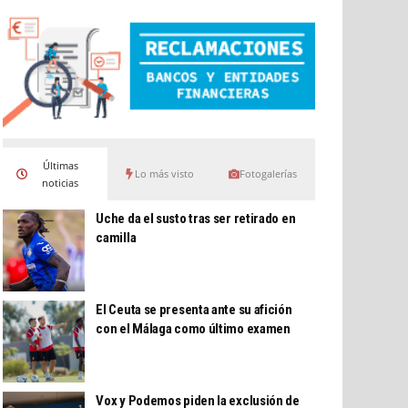
Últimas
Lo más visto
Fotogalerías
noticias
Uche da el susto tras ser retirado en
camilla
El Ceuta se presenta ante su afición
con el Málaga como último examen
Vox y Podemos piden la exclusión de