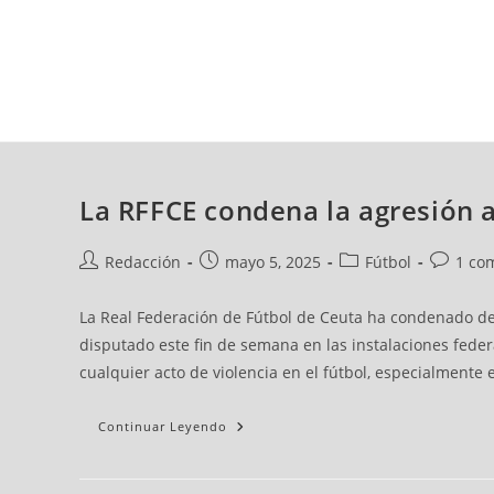
viernes, 07 ago, 2026
AD CEUTA
FÚTBOL
FÚTBOL SALA
BALO
La RFFCE condena la agresión al
Redacción
mayo 5, 2025
Fútbol
1 co
La Real Federación de Fútbol de Ceuta ha condenado de f
disputado este fin de semana en las instalaciones feder
cualquier acto de violencia en el fútbol, especialmente 
Continuar Leyendo