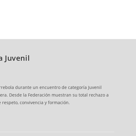
a Juvenil
Arrebola durante un encuentro de categoría Juvenil
ntera. Desde la Federación muestran su total rechazo a
e respeto, convivencia y formación.