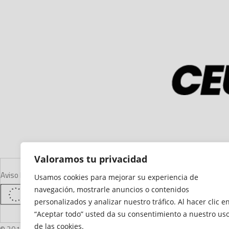
Valoramos tu privacidad
Aviso Legal
Declaración de Accesibilidad
Mapa del Sitio
Política de Cooki
Usamos cookies para mejorar su experiencia de
navegación, mostrarle anuncios o contenidos
personalizados y analizar nuestro tráfico. Al hacer clic e
“Aceptar todo” usted da su consentimiento a nuestro us
de las cookies.