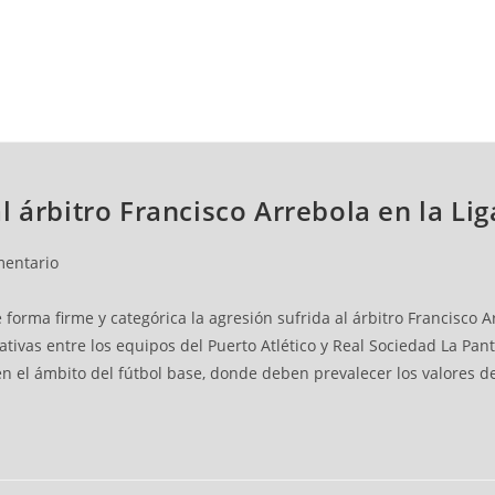
NCESTO
BALONMANO
WATERPOLO
POLIDEPORTIVO
 árbitro Francisco Arrebola en la Lig
mentario
orma firme y categórica la agresión sufrida al árbitro Francisco 
ativas entre los equipos del Puerto Atlético y Real Sociedad La Pa
en el ámbito del fútbol base, donde deben prevalecer los valores d