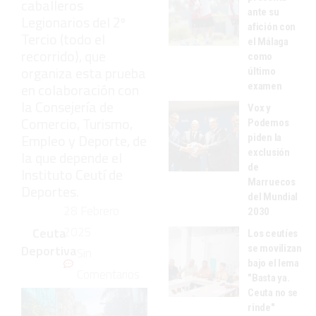
caballeros
ante su
Legionarios del 2º
afición con
Tercio (todo el
el Málaga
recorrido), que
como
organiza esta prueba
último
en colaboración con
examen
la Consejería de
Vox y
Comercio, Turismo,
Podemos
Empleo y Deporte, de
piden la
exclusión
la que depende el
de
Instituto Ceutí de
Marruecos
Deportes.
del Mundial
28 Febrero
2030
2025
Ceuta
Los ceutíes
Deportiva
se movilizan
Sin
bajo el lema
Comentarios
"Basta ya.
Ceuta no se
rinde"