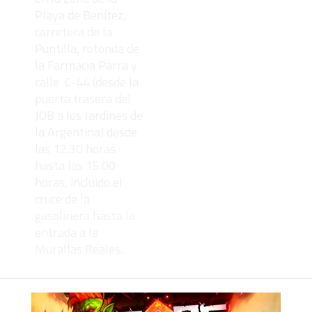
Playa de Benítez,
carretera de la
Puntilla, rotonda de
la Farmacia Parra y
calle C-44 (desde la
puerta trasera del
JOB a los Jardines de
la Argentina) desde
las 12.30 horas
hasta las 15.00
horas, incluido el
cruce de la
gasolinera hasta la
entrada a la
Murallas Reales.