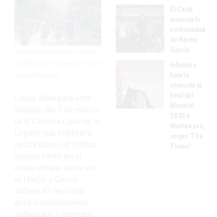
El Ceutí
anuncia la
continuidad
de Nacho
García
Distintas vías estarán cortadas
al tráfico por la celebración de la
Infantino
Cuna de la Legión
habría
ofrecido la
final del
Ceuta albergará este
Mundial
sábado, día 1 de marzo,
2030 a
la IX Carrera Cuna de la
Marruecos,
Legión, que implicará
según 'The
restricciones al tráfico
Times'
rodado tanto en el
casco urbano como en
el Hacho y García
Aldave. El recorrido
estará debidamente
señalizado y atendido