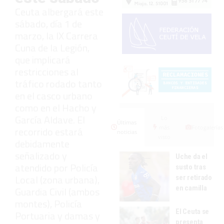
Ceuta albergará este
sábado, día 1 de
marzo, la IX Carrera
Cuna de la Legión,
que implicará
restricciones al
tráfico rodado tanto
en el casco urbano
como en el Hacho y
García Aldave. El
Lo
Últimas
más
Fotogalerías
recorrido estará
noticias
visto
debidamente
señalizado y
Uche da el
atendido por Policía
susto tras
Local (zona urbana),
ser retirado
en camilla
Guardia Civil (ambos
montes), Policía
El Ceuta se
Portuaria y damas y
presenta