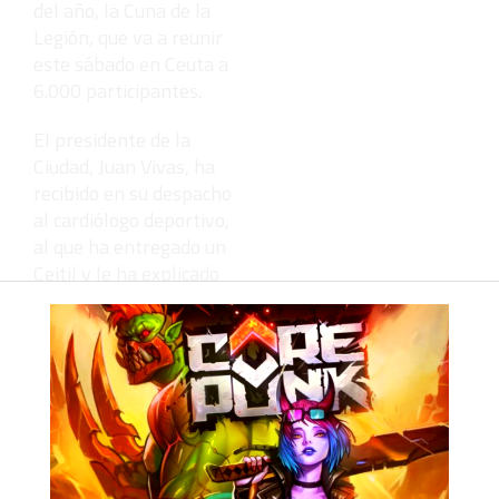
del año, la Cuna de la
Legión, que va a reunir
este sábado en Ceuta a
6.000 participantes.
El presidente de la
Ciudad, Juan Vivas, ha
recibido en su despacho
al cardiólogo deportivo,
al que ha entregado un
Ceitil y le ha explicado
la historia de la antigua
moneda de Ceuta. En la
recepción también ha
estado el presidente de
la Fundación Gallardo,
Alberto Gallardo.