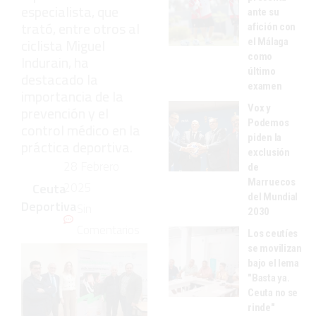
especialista, que
ante su
trató, entre otros al
afición con
ciclista Miguel
el Málaga
como
Indurain, ha
último
destacado la
examen
importancia de la
Vox y
prevención y el
Podemos
control médico en la
piden la
práctica deportiva.
exclusión
28 Febrero
de
Marruecos
2025
Ceuta
del Mundial
Deportiva
Sin
2030
Comentarios
Los ceutíes
se movilizan
bajo el lema
"Basta ya.
Ceuta no se
rinde"