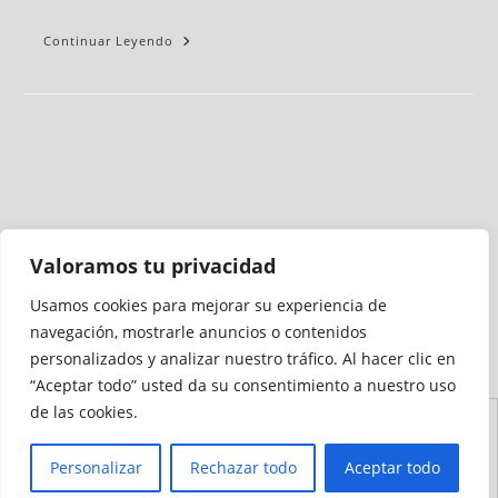
Continuar Leyendo
Valoramos tu privacidad
Usamos cookies para mejorar su experiencia de
Medio auditado por
navegación, mostrarle anuncios o contenidos
personalizados y analizar nuestro tráfico. Al hacer clic en
“Aceptar todo” usted da su consentimiento a nuestro uso
de las cookies.
Aviso
Declaración de
Mapa del
Política de
Política de
Legal
Accesibilidad
Sitio
Cookies
Privacidad
Personalizar
Rechazar todo
Aceptar todo