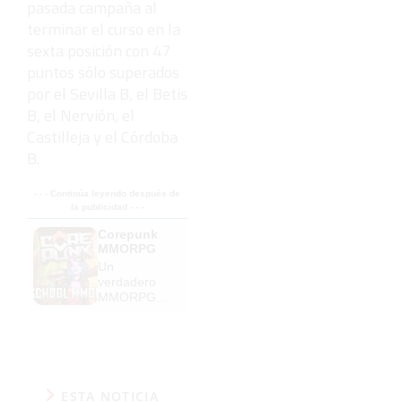
pasada campaña al
terminar el curso en la
sexta posición con 47
puntos sólo superados
por el Sevilla B, el Betis
B, el Nervión, el
Castilleja y el Córdoba
B.
- - - Continúa leyendo después de
la publicidad - - -
Corepunk
MMORPG
Un
verdadero
MMORPG
de la vieja
escuela
¡Cómo los
de antes,
pero mejor!
ESTA NOTICIA