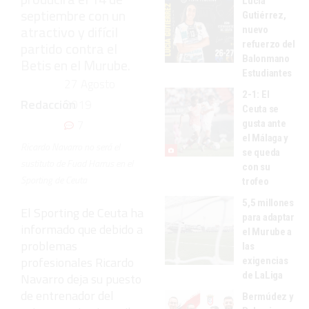
Lucía
septiembre con un
Gutiérrez,
atractivo y difícil
nuevo
refuerzo del
partido contra el
Balonmano
Betis en el Murube.
Estudiantes
27 Agosto
2-1: El
Redacción
2019
Ceuta se
7
gusta ante
el Málaga y
Ricardo Navarro no será el
se queda
sustituto de Fuad Harrus en el
con su
Sporting de Ceuta
trofeo
5,5 millones
El Sporting de Ceuta ha
para adaptar
informado que debido a
el Murube a
problemas
las
profesionales Ricardo
exigencias
de LaLiga
Navarro deja su puesto
de entrenador del
Bermúdez y