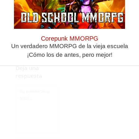
partido se olvida de
venir... O lo hechan
no dura ni la mitad
de la temporada!! Le
harán el equipo y el
Corepunk MMORPG
pondrá la licencia
Un verdadero MMORPG de la vieja escuela
¡Cómo los de antes, pero mejor!
Deja una
respuesta