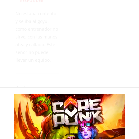
RESPONDER
No estaba contento
y se iba al goyu,
como entrenador no
sirve, con las manos
atea y callado. Este
señor no puede
llevar un equipo.
Anónimo
AGOSTO
27, 2019
RESPONDER
No el rayo equipo
que coge o lo deja
tirado o algún