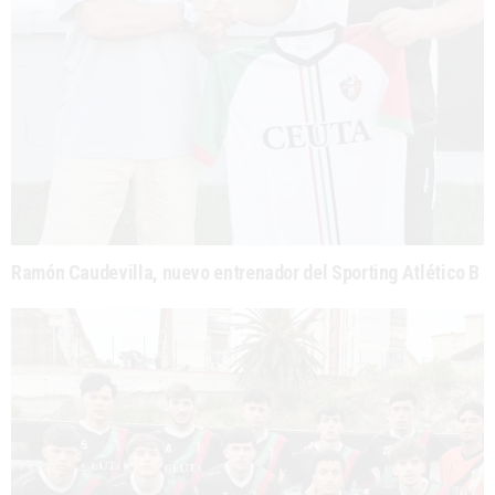
Ramón Caudevilla, nuevo entrenador del Sporting Atlético B