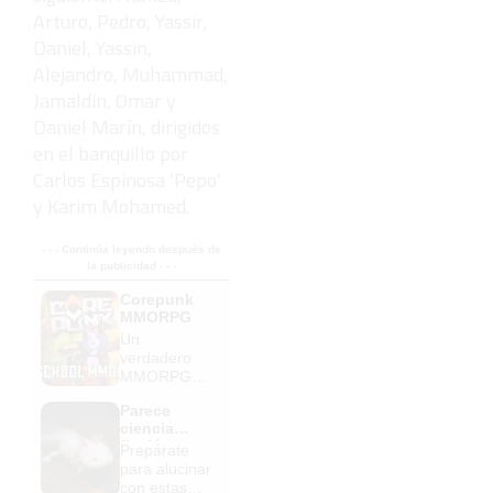
Arturo, Pedro, Yassir,
Daniel, Yassin,
Alejandro, Muhammad,
Jamaldin, Omar y
Daniel Marín, dirigidos
en el banquillo por
Carlos Espinosa ‘Pepo’
y Karim Mohamed.
- - - Continúa leyendo después de
la publicidad - - -
Corepunk
MMORPG
Un
verdadero
MMORPG
de la vieja
Parece
escuela
ciencia
¡Cómo los
ficción
Prepárate
de antes,
para alucinar
pero mejor!
con estas