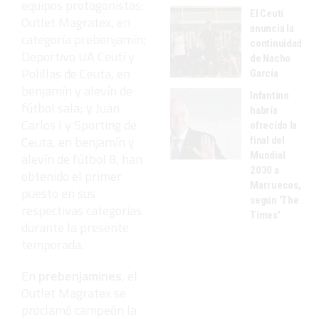
equipos protagonistas:
El Ceutí
Outlet Magratex, en
anuncia la
categoría prebenjamín;
continuidad
Deportivo UA Ceutí y
de Nacho
Polillas de Ceuta, en
García
benjamín y alevín de
Infantino
fútbol sala; y Juan
habría
Carlos I y Sporting de
ofrecido la
Ceuta, en benjamín y
final del
Mundial
alevín de fútbol 8, han
2030 a
obtenido el primer
Marruecos,
puesto en sus
según 'The
respectivas categorías
Times'
durante la presente
temporada.
En
prebenjamines
, el
Outlet Magratex se
proclamó campeón la