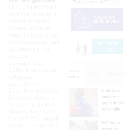
La FFC ha informado
este miércoles de la
resolución de las
competiciones de
Segunda División del
fútbol base ceutí, que
ha tenido a cinco
equipos
protagonistas:
Outlet Magratex, en
Lo
Últimas
más
Fotogalerías
categoría
noticias
visto
prebenjamín;
Deportivo UA Ceutí y
Uche da el
Polillas de Ceuta, en
susto tras
benjamín y alevín de
ser retirado
en camilla
fútbol sala; y Juan
Carlos I y Sporting de
El Ceuta se
Ceuta, en benjamín y
presenta