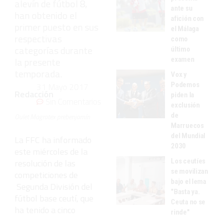
alevín de fútbol 8,
ante su
han obtenido el
afición con
primer puesto en sus
el Málaga
respectivas
como
categorías durante
último
la presente
examen
temporada.
Vox y
Podemos
31 Mayo 2017
Redacción
piden la
Sin Comentarios
exclusión
de
Oulet Magratex prebenjamín
Marruecos
del Mundial
La FFC ha informado
2030
este miércoles de la
Los ceutíes
resolución de las
se movilizan
competiciones de
bajo el lema
Segunda División del
"Basta ya.
fútbol base ceutí, que
Ceuta no se
ha tenido a cinco
rinde"