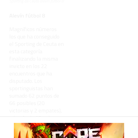
Sporting de Ceuta alevín fútbol 8
Alevín fútbol 8
Magníficos números
los que ha conseguido
el Sporting de Ceuta en
esta categoría
finalizando la misma
invicto en los 22
encuentros que ha
disputado. Los
sportinguistas han
sumado 62 puntos de
66 posibles (20
victorias y 2 empates),
además de 93 goles a
favor y 16 en contra.
Por su parte, el Bahía