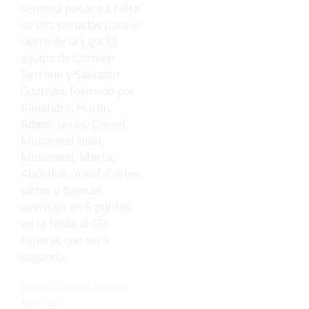
semana pasada a falta
de dos jornadas para el
cierre de la Liga. El
equipo de Carmen
Serrano y Salvador
Guzmán, formado por
Alejandro, Haron,
Adam, Javier, Daniel,
Mohamed Noor,
Mohamed, Marta,
Abdellah, Yusef, Carlos,
Víctor y Samuel,
aventaja en 6 puntos
en la tabla al CD
Hipona, que será
segundo.
Deportivo UA Ceutí benjamín
fútbol sala