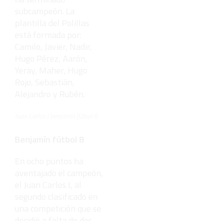
subcampeón. La
plantilla del Polillas
está formada por:
Camilo, Javier, Nadir,
Hugo Pérez, Aarón,
Yeray, Maher, Hugo
Rojo, Sebastián,
Alejandro y Rubén.
Juan Carlos I benjamín fútbol 8
Benjamín fútbol 8
En ocho puntos ha
aventajado el campeón,
el Juan Carlos I, al
segundo clasificado en
una competición que se
decidió a falta de dos