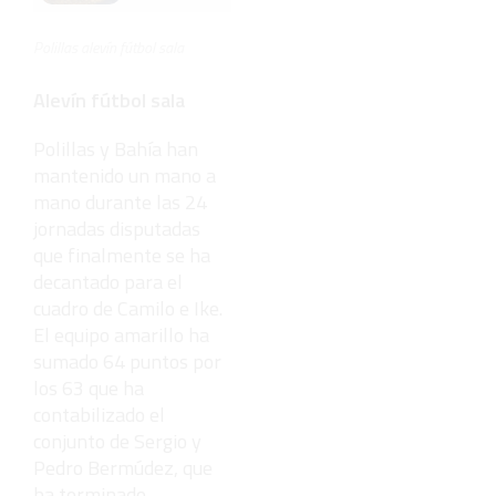
criaturas
Polillas alevín fútbol sala
Alevín fútbol sala
Polillas y Bahía han
mantenido un mano a
mano durante las 24
jornadas disputadas
que finalmente se ha
decantado para el
cuadro de Camilo e Ike.
El equipo amarillo ha
sumado 64 puntos por
los 63 que ha
contabilizado el
conjunto de Sergio y
Pedro Bermúdez, que
ha terminado