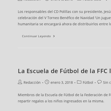
Una
Guardería”
Los responsables del CD Polillas con su presidente, Jes
celebración del V Torneo Benéfico de Navidad ‘Un juguet
humanitaria se encargará ahora de distribuirlos entre l
Continuar Leyendo
Las
Autor
Publicación
Categoría
Coment
La Escuela de Fútbol de la FFC 
Escuelas
de
de
de
de
De
La
la
la
la
la
FFC
Redacción
enero 3, 2018
Fútbol
Sin 
noticia:
noticia:
noticia:
noticia:
Disfrutan
En
El
Murube
Miembros de la Escuela de Fútbol de la Federación de Fút
De
La
repartir regalos a los niños ingresados en la misma.
Clausura
De