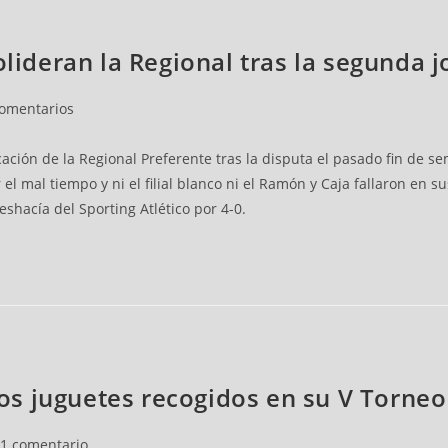
olideran la Regional tras la segunda 
rios
comentarios
ficación de la Regional Preferente tras la disputa el pasado fin de
el mal tiempo y ni el filial blanco ni el Ramón y Caja fallaron en 
eshacía del Sporting Atlético por 4-0.
arios
a los juguetes recogidos en su V Torn
1 comentario