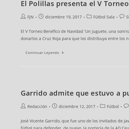
El Polillas presenta el V Torne
Escuelas
de
de
de
de
De
La
la
la
la
la
FFC
FJN
diciembre 19, 2017
Fútbol Sala
S
noticia:
noticia:
noticia:
noticia:
Se
Clausuran
Este
Miércoles
El V Torneo Benéfico de Navidad 'Un juguete, una sonris
En
El
donarlos a Cruz Roja para que los distribuya entre los n
Alfonso
Murube
Continuar Leyendo
Garrido admite que estuvo a pu
La
Autor
Publicación
Categoría
Coment
Final
de
de
de
de
De
Redacción
diciembre 12, 2017
Fútbol
Copa
la
la
la
la
Infantil
noticia:
noticia:
noticia:
noticia:
Entre
El
José Vicente Garrido, que fue uno de los invitados de Ja
Hipona
Y
fútbol para defender, de nuevo, la portería de la AD Ce