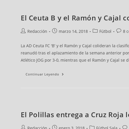
El Ceuta B y el Ramón y Cajal c
200
Autor
Publicación
Categoría
Comenta
Alumnos
de
de
de
de
Cierran
Redacción
marzo 14, 2018
Fútbol
8 
En
la
la
la
la
El
noticia:
noticia:
noticia:
noticia:
Murube
El
La AD Ceuta FC 'B' y el Ramón y Cajal colideran la clasi
Proyecto
De
reanudó tras el aplazamiento de la semana anterior por 
Integración
Social
Atlético JOG por 3-0, mientras que el Ramón y Cajal se d
En
Barriadas
Continuar Leyendo
Olsson:
Autor
Publicación
Categoría
Coment
El Polillas entrega a Cruz Roj
“Las
de
de
de
de
Escuelas
No
la
la
la
la
Son
Redacción
enero 3, 2018
Fútbol Sala
noticia:
noticia:
noticia:
noticia: