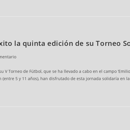
arios
ito la quinta edición de su Torneo So
mentario
u V Torneo de Fútbol, que se ha llevado a cabo en el campo ‘Emilio 
n (entre 5 y 11 años), han disfrutado de esta jornada solidaría en
arios