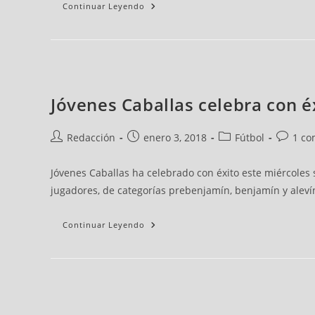
La
Continuar Leyendo
Temporada
La
Autor
Publicación
Categoría
Coment
Jóvenes Caballas celebra con éx
Última
de
de
de
de
Jornada
De
la
la
la
la
La
Redacción
enero 3, 2018
Fútbol
1 co
noticia:
noticia:
noticia:
noticia:
Regional
Preferente,
Esta
Semana
Jóvenes Caballas ha celebrado con éxito este miércoles s
En
El
jugadores, de categorías prebenjamín, benjamín y aleví
Murube
Continuar Leyendo
Las
Autor
Publicación
Categoría
Coment