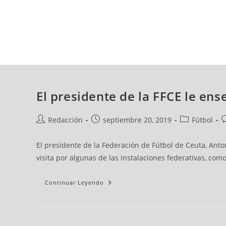
noticia:
noticia:
noticia:
not
Ganan
jueves, 06 ago, 2026
La
Copa
Federación
Alevín
Y
Benjamín
AD CEUTA
FÚTBOL
FÚTBOL SALA
BALO
El presidente de la FFCE le ens
Redacción
septiembre 20, 2019
Fútbol
Polillas
Autor
Publicación
Categoría
Coment
El presidente de la Federación de Fútbol de Ceuta, Anto
Atlético
de
de
de
de
Y
visita por algunas de las instalaciones federativas, como
San
la
la
la
la
Agustín
noticia:
noticia:
noticia:
noticia:
Ganan
Continuar Leyendo
Las
Finales
De
Copa
Benjamín
Y
Alevín