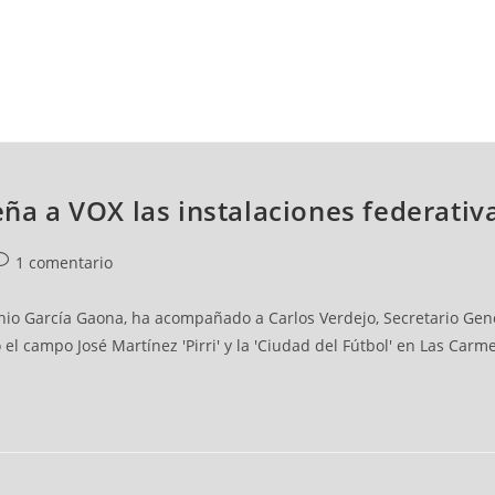
icia:
NCESTO
BALONMANO
WATERPOLO
POLIDEPORTIVO
eña a VOX las instalaciones federativ
1 comentario
arios
nio García Gaona, ha acompañado a Carlos Verdejo, Secretario Gene
 el campo José Martínez 'Pirri' y la 'Ciudad del Fútbol' en Las Carme