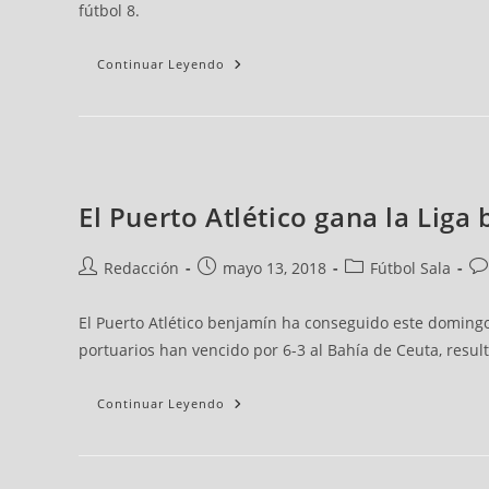
Lesiones
fútbol 8.
De
Rodilla
Continuar Leyendo
El Puerto Atlético gana la Liga
La
Autor
Publicación
Categoría
Coment
Final
de
de
de
de
De
Redacción
mayo 13, 2018
Fútbol Sala
Regional
la
la
la
la
Entre
noticia:
noticia:
noticia:
noticia:
El
Atlético
El Puerto Atlético benjamín ha conseguido este domingo 
'B'
Y
portuarios han vencido por 6-3 al Bahía de Ceuta, resul
El
Ramón
Y
Continuar Leyendo
Cajal,
El
Sábado
A
Las
18:00