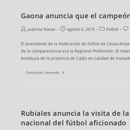
Gaona anuncia que el campeón 
Juanma Navas
agosto 6, 2019
Fútbol
Chaves:
Autor
Publicación
Categoría
Coment
El presidente de la Federación de Fútbol de Ceuta Anto
"No
de
de
de
de
Me
de la comparecencia era la Regional Preferente. El máx
Retiro
la
la
la
la
Porque
Andaluza de la provincia de Cádiz en calidad de invitad
noticia:
noticia:
noticia:
noticia:
Las
Cosas
No
Continuar Leyendo
Hayan
Ido
Bien,
Necesito
Descansar"
Rubiales anuncia la visita de 
nacional del fútbol aficionado