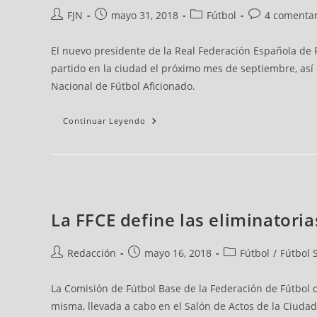
El
Autor
Publicación
Categoría
Coment
Curso
FJN
mayo 31, 2018
Fútbol
4 comentar
de
de
de
de
Nacional
De
la
la
la
la
Entrenadores
El nuevo presidente de la Real Federación Española de F
noticia:
noticia:
noticia:
noticia:
Nivel
3
partido en la ciudad el próximo mes de septiembre, así
De
La
Nacional de Fútbol Aficionado.
FFC,
En
Su
Continuar Leyendo
Recta
Final
La FFCE define las eliminatoria
Jesús
Autor
Publicación
Categoría
Coment
Ruiz
de
de
de
de
Y
Redacción
mayo 16, 2018
Fútbol
/
Fútbol 
Dani
la
la
la
la
Alarcón
noticia:
noticia:
noticia:
noticia:
Se
Recuperan
La Comisión de Fútbol Base de la Federación de Fútbol d
De
Sus
misma, llevada a cabo en el Salón de Actos de la Ciudad 
Graves