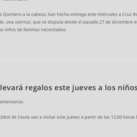
ús Quintero a la cabeza, han hecho entrega este miércoles a Cruz R
e, una sonrisa’, que se disputa desde el pasado 27 de diciembre en
os niños de familias necesitadas.
arios
llevará regalos este jueves a los niño
comentarios
bol de Ceuta van a visitar este jueves a partir de las 12:00 horas l