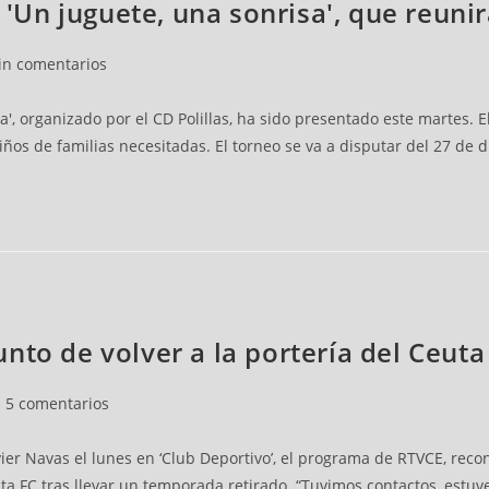
o 'Un juguete, una sonrisa', que reuni
in comentarios
a', organizado por el CD Polillas, ha sido presentado este martes. 
iños de familias necesitadas. El torneo se va a disputar del 27 de d
nto de volver a la portería del Ceut
arios
5 comentarios
vier Navas el lunes en ‘Club Deportivo’, el programa de RTVCE, rec
uta FC tras llevar un temporada retirado. “Tuvimos contactos, est