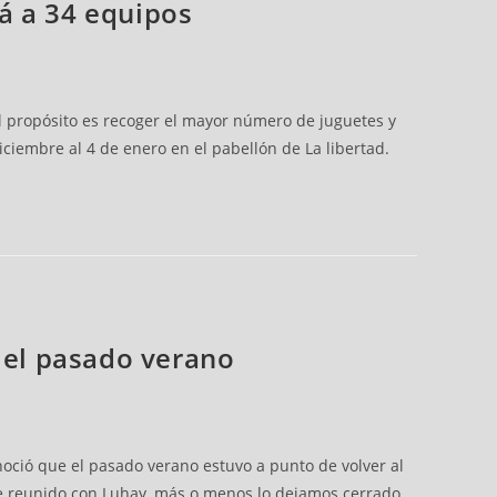
rá a 34 equipos
El propósito es recoger el mayor número de juguetes y
iciembre al 4 de enero en el pabellón de La libertad.
a el pasado verano
onoció que el pasado verano estuvo a punto de volver al
uve reunido con Luhay, más o menos lo dejamos cerrado,