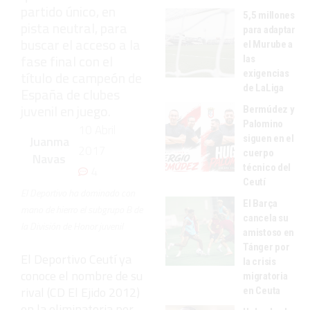
partido único, en
5,5 millones
pista neutral, para
para adaptar
buscar el acceso a la
el Murube a
fase final con el
las
exigencias
título de campeón de
de LaLiga
España de clubes
juvenil en juego.
Bermúdez y
Palomino
10 Abril
siguen en el
Juanma
2017
cuerpo
Navas
técnico del
4
Ceutí
El Deportivo ha dominado con
El Barça
mano de hierro el subgrupo B de
cancela su
la División de Honor juvenil
amistoso en
Tánger por
El Deportivo Ceutí ya
la crisis
conoce el nombre de su
migratoria
rival (CD El Ejido 2012)
en Ceuta
en la eliminatoria por