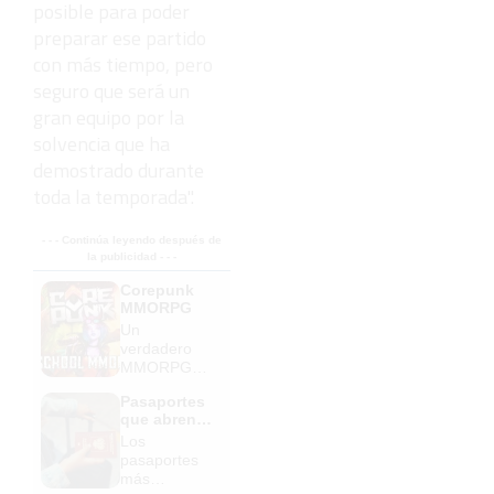
posible para poder
preparar ese partido
con más tiempo, pero
seguro que será un
gran equipo por la
solvencia que ha
demostrado durante
toda la temporada".
- - - Continúa leyendo después de
la publicidad - - -
Corepunk
MMORPG
Un
verdadero
MMORPG
de la vieja
Pasaportes
escuela
que abren
¡Cómo los
puertas
Los
de antes,
pasaportes
pero mejor!
más