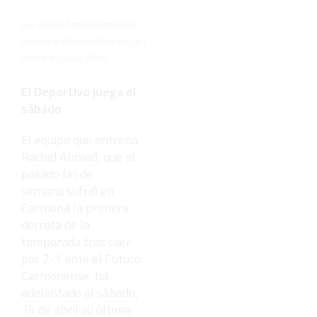
poderosos
del mundo,
Los ceutíes han adelantado al
¿está el
tuyo?
sábado el último partido de Liga
contra el Onuba 2014
El Deportivo juega el
sábado
El equipo que entrena
Rachid Ahmed, que el
pasado fin de
semana sufrió en
Carmona la primera
derrota de la
temporada tras caer
por 2-1 ante el Futuro
Carmonense, ha
adelantado al sábado,
15 de abril su última