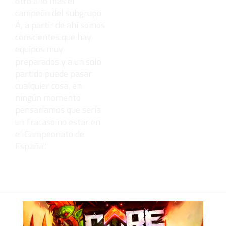
otro año más el
campeón del subgrupo
A, a partir de ahí somos
conscientes que hay
equipos muy
preparados y a un solo
partido puede pasar
cualquier cosa, en
ningún momento
pensaríamos que sería
un fracaso no estar en
el Campeonato de
España".
ESTA NOTICIA
TIENE 4
COMENTARIOS