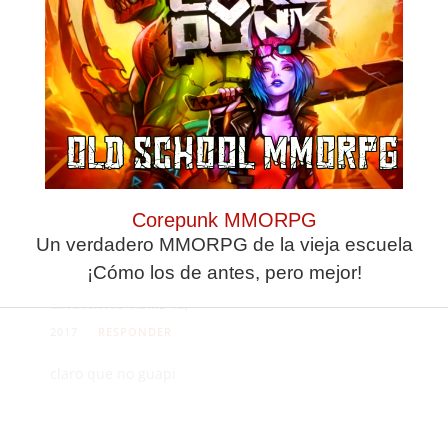
La milla
amarilla
ABRIL 11,
2017
RESPONDER
Buena y bonita
oportunidad.
No la
desaprovechen.
Corepunk MMORPG
Un verdadero MMORPG de la vieja escuela
¡Cómo los de antes, pero mejor!
anonimo
ABRIL 13,
2017
RESPONDER
claro que no guapi