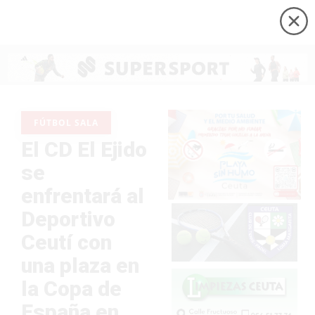
FÚTBOL SALA
El CD El Ejido
se
enfrentará al
Deportivo
Ceutí con
una plaza en
la Copa de
España en